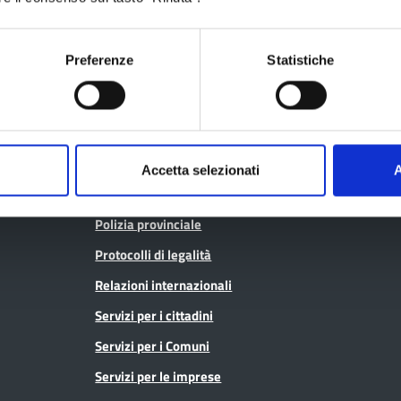
Sanitaria (CTSS)
Consulta gli at
Infrastrutture, mobilità e trasporti
Geoportale ca
Preferenze
Statistiche
Istruzione
Lavoro per te
Noi Contro le Mafie
Open data
Osservatori e statistiche
Pagamenti
Pari opportunità
Accetta selezionati
A
SPID - Lepida
Pianificazione territoriale
Sportello Co
Polizia provinciale
Protocolli di legalità
Relazioni internazionali
Servizi per i cittadini
Servizi per i Comuni
Servizi per le imprese