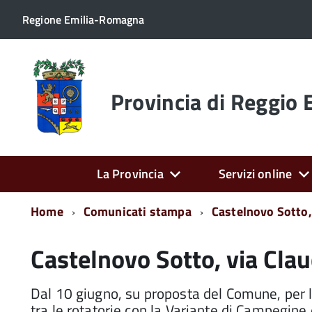
Regione Emilia-Romagna
Torna
alla
home
Provincia di Reggio 
page
La Provincia
Servizi online
Home
Comunicati stampa
Castelnovo Sotto, 
Castelnovo Sotto, via Clau
Dal 10 giugno, su proposta del Comune, per l
tra le rotatorie con la Variante di Campegine 