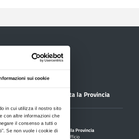
Informazioni sui cookie
line
Contatta la Provincia
 in cui utilizza il nostro sito
le con altre informazioni che
Sedi
PEC
negare il consenso a tutti o
Scrivi alla Provincia
i". Se non vuole i cookie di
Cerca Ufficio
inciale Online