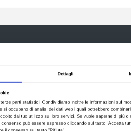
ia
Dettagli
Aree tematiche
Servizi on
ookie
terze parti statistici. Condividiamo inoltre le informazioni sul modo
Archivio
Albo fornitori
he si occupano di analisi dei dati web i quali potrebbero combinar
ccolto dal tuo utilizzo sui loro servizi. Se vuole saperne di più o 
Bilancio
Albo pretorio
 Il consenso può essere espresso cliccando sul tasto "Accetta tutt
Conferenza Territoriale Sociale e
Consiglio Prov
re il consenso sul tasto "Rifiuta".