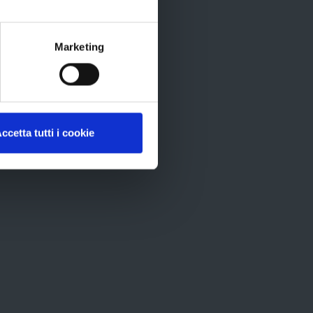
ti
rtografico
Marketing
ccetta tutti i cookie
ID
recom