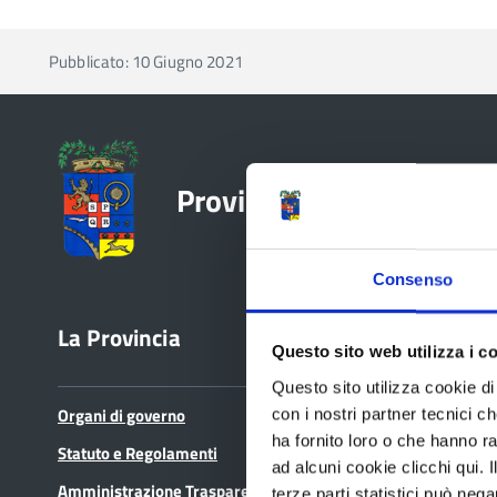
Pubblicato: 10 Giugno 2021
Provincia di Reggio Emil
Consenso
La Provincia
Bandi e avvisi
Questo sito web utilizza i c
Questo sito utilizza cookie di 
Organi di governo
Bandi di gara
con i nostri partner tecnici c
ha fornito loro o che hanno ra
Statuto e Regolamenti
Avvisi pubblici
ad alcuni cookie clicchi qui.
Amministrazione Trasparente
Concorsi e selezioni
terze parti statistici può nega