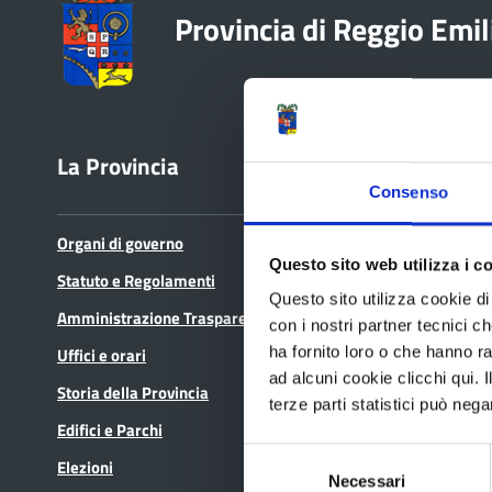
Provincia di Reggio Emil
La Provincia
Bandi e avvisi
Consenso
Organi di governo
Bandi di gara
Questo sito web utilizza i c
Statuto e Regolamenti
Avvisi pubblici
Questo sito utilizza cookie di 
Amministrazione Trasparente
Concorsi e selezioni
con i nostri partner tecnici c
Uffici e orari
ha fornito loro o che hanno ra
In scadenza
ad alcuni cookie clicchi qui.
Storia della Provincia
terze parti statistici può nega
Edifici e Parchi
Selezione
Elezioni
Necessari
del