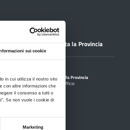
line
Contatta la Provincia
Informazioni sui cookie
Sedi
PEC
Scrivi alla Provincia
 in cui utilizza il nostro sito
Cerca Ufficio
inciale Online
le con altre informazioni che
negare il consenso a tutti o
ti
i". Se non vuole i cookie di
rtografico
Marketing