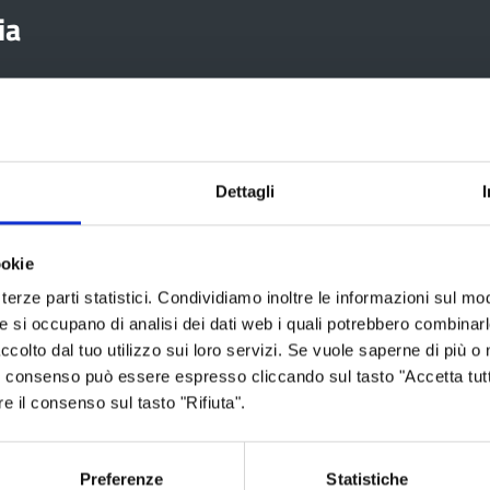
ia
Aree tematiche
Servizi on
Dettagli
Archivio
Albo fornitori
ookie
Bilancio
Albo pretorio
terze parti statistici. Condividiamo inoltre le informazioni sul modo
Conferenza Territoriale Sociale e
Consiglio Prov
he si occupano di analisi dei dati web i quali potrebbero combinar
Sanitaria (CTSS)
ccolto dal tuo utilizzo sui loro servizi. Se vuole saperne di più o 
Consulta gli at
Infrastrutture, mobilità e trasporti
 Il consenso può essere espresso cliccando sul tasto "Accetta tutt
Geoportale ca
re il consenso sul tasto "Rifiuta".
Istruzione
Lavoro per te
Noi Contro le Mafie
Open data
Preferenze
Statistiche
Osservatori e statistiche