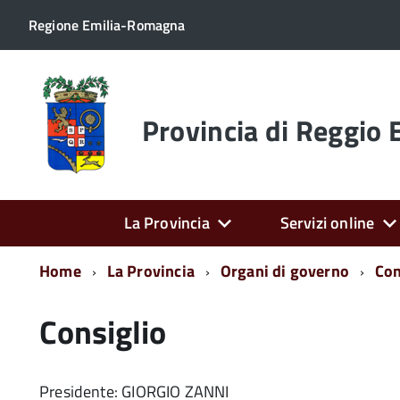
Regione Emilia-Romagna
Torna
alla
home
Provincia di Reggio 
page
La Provincia
Servizi online
Home
La Provincia
Organi di governo
Con
Consiglio
Presidente: GIORGIO ZANNI