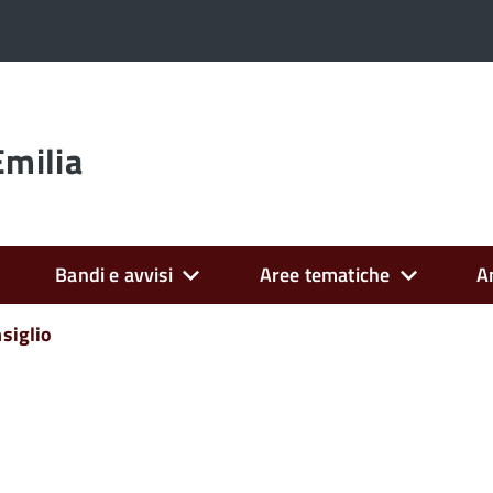
Emilia
Bandi e avvisi
Aree tematiche
A
siglio