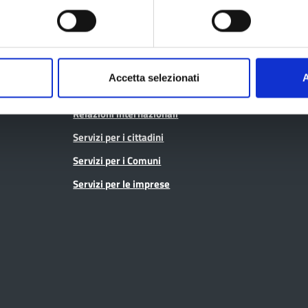
Pagamenti
Pari opportunità
SPID - Lepida
Pianificazione territoriale
Sportello Co
Polizia provinciale
Accetta selezionati
A
Protocolli di legalità
Relazioni internazionali
Servizi per i cittadini
Servizi per i Comuni
Servizi per le imprese