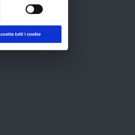
ID
recom
ccetta tutti i cookie