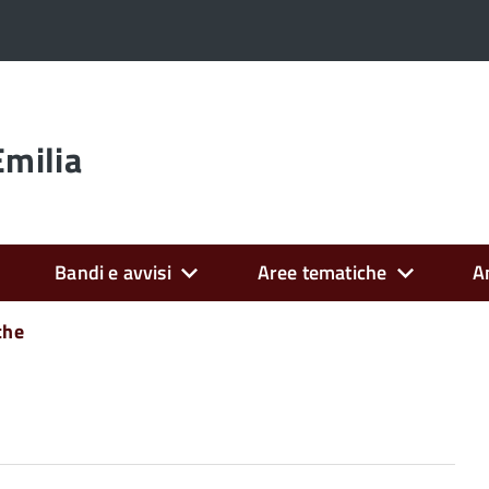
Emilia
Bandi e avvisi
Aree tematiche
A
che