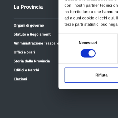
La Provincia
Bandi e avvisi
con i nostri partner tecnici c
ha fornito loro o che hanno ra
ad alcuni cookie clicchi qui.
terze parti statistici può nega
Organi di governo
Bandi di gara
Statuto e Regolamenti
Avvisi pubblici
Selezione
Amministrazione Trasparente
Concorsi e selezioni
Necessari
del
consenso
Uffici e orari
In scadenza
Storia della Provincia
Edifici e Parchi
Rifiuta
Elezioni