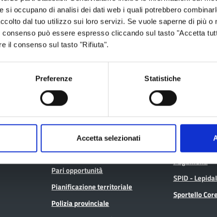
Aree tematiche
Servizi on
he si occupano di analisi dei dati web i quali potrebbero combinar
ccolto dal tuo utilizzo sui loro servizi. Se vuole saperne di più o 
 Il consenso può essere espresso cliccando sul tasto "Accetta tutt
re il consenso sul tasto "Rifiuta".
Archivio
Albo fornitori
Bilancio
Albo pretorio
Conferenza Territoriale Sociale e
Consiglio Prov
Preferenze
Statistiche
Sanitaria (CTSS)
Consulta gli at
Infrastrutture, mobilità e trasporti
Geoportale ca
Istruzione
Lavoro per te
Noi Contro le Mafie
Accetta selezionati
A
Open data
Osservatori e statistiche
Pagamenti
Pari opportunità
SPID - Lepida
Pianificazione territoriale
Sportello Co
Polizia provinciale