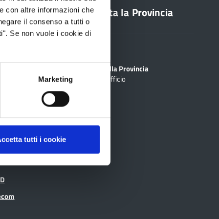
line
Contatta la Provincia
le con altre informazioni che
negare il consenso a tutti o
i". Se non vuole i cookie di
Sedi
PEC
Scrivi alla Provincia
Cerca Ufficio
inciale Online
Marketing
ti
rtografico
ccetta tutti i cookie
ID
recom