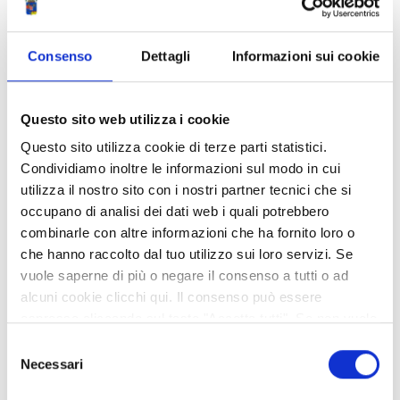
ricerca compilando i campi aggiuntivi del modulo di
ricerca avanzata proposto di seguito
Contenente
Consenso
Dettagli
Informazioni sui cookie
Nome o Cognome
Questo sito web utilizza i cookie
Questo sito utilizza cookie di terze parti statistici.
Condividiamo inoltre le informazioni sul modo in cui
Con qualifica
utilizza il nostro sito con i nostri partner tecnici che si
occupano di analisi dei dati web i quali potrebbero
combinarle con altre informazioni che ha fornito loro o
Alta specializzazione
che hanno raccolto dal tuo utilizzo sui loro servizi. Se
vuole saperne di più o negare il consenso a tutti o ad
Capogruppo
alcuni cookie clicchi qui. Il consenso può essere
espresso cliccando sul tasto "Accetta tutti". Se non vuole
Consigliera di parità
i cookie di terze parti statistici può negare il consenso sul
Selezione
tasto "Rifiuta".
Necessari
Consigliera di parità supplente
del
consenso