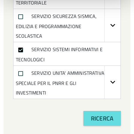
TERRITORIALE
Dirigente cessato
SERVIZIO SICUREZZA SISMICA,
Disability Manager
EDILIZIA E PROGRAMMAZIONE
Incarico di Elevata Qualificazione
SCOLASTICA
Presidente
SERVIZIO SISTEMI INFORMATIVI E
TECNOLOGICI
Responsabile Unità Operativa
SERVIZIO UNITA' AMMINISTRATIVA
Responsabile della Transizione Digitale
SPECIALE PER IL PNRR E GLI
Responsabile della conservazione
INVESTIMENTI
Responsabile della gestione documentale
RICERCA
Segretario generale
Segretario generale cessato