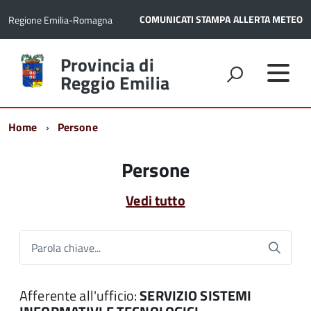
COMUNICATI STAMPA
ALLERTA METEO
Regione Emilia-Romagna
Torna
Provincia di
alla
Reggio Emilia
home
page
Home
Persone
Persone
Vedi tutto
Parola chiave...
Afferente all'ufficio:
SERVIZIO SISTEMI