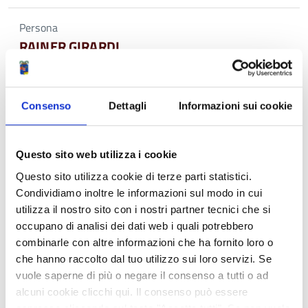
Persona
RAINER GIRARDI
Telefono:
0522444801
E-mail:
r.girardi@provincia.re.it
Struttura di riferimento:
SERVIZIO SICUREZZA SISMICA,
Consenso
Dettagli
Informazioni sui cookie
EDILIZIA E PROGRAMMAZIONE SCOLASTICA > U.O.
PROGRAMMAZIONE SCOLASTICA
Questo sito web utilizza i cookie
Persona
Questo sito utilizza cookie di terze parti statistici.
FRANCESCA IAVASILE
Condividiamo inoltre le informazioni sul modo in cui
Telefono:
0522444348
utilizza il nostro sito con i nostri partner tecnici che si
E-mail:
f.iavasile@provincia.re.it
occupano di analisi dei dati web i quali potrebbero
Struttura di riferimento:
SERVIZIO SICUREZZA SISMICA,
combinarle con altre informazioni che ha fornito loro o
EDILIZIA E PROGRAMMAZIONE SCOLASTICA > U.O.
che hanno raccolto dal tuo utilizzo sui loro servizi. Se
VERIFICHE SISMICHE
vuole saperne di più o negare il consenso a tutti o ad
alcuni cookie clicchi qui. Il consenso può essere