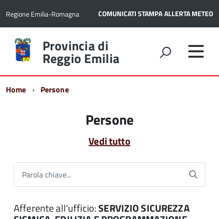
COMUNICATI STAMPA
ALLERTA METEO
Regione Emilia-Romagna
Torna
Provincia di
alla
Reggio Emilia
home
page
Home
Persone
Persone
Vedi tutto
Parola chiave...
Afferente all'ufficio:
SERVIZIO SICUREZZA