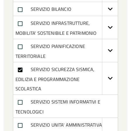
SERVIZIO BILANCIO
Dirigente ad interim del Servizio Affari
Generali
SERVIZIO INFRASTRUTTURE,
MOBILITA' SOSTENIBILE E PATRIMONIO
Dirigente ad interim del Servizio
Pianificazione Territoriale
SERVIZIO PIANIFICAZIONE
TERRITORIALE
Dirigente cessato
SERVIZIO SICUREZZA SISMICA,
Disability Manager
EDILIZIA E PROGRAMMAZIONE
Incarico di Elevata Qualificazione
SCOLASTICA
Presidente
SERVIZIO SISTEMI INFORMATIVI E
TECNOLOGICI
Responsabile Unità Operativa
SERVIZIO UNITA' AMMINISTRATIVA
Responsabile della Transizione Digitale