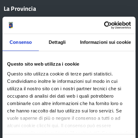
La Provincia
Organi di governo
Statuto e Regolamenti
Consenso
Dettagli
Informazioni sui cookie
Amministrazione Trasparente
Uffici e orari
Questo sito web utilizza i cookie
Storia della Provincia
Questo sito utilizza cookie di terze parti statistici.
Condividiamo inoltre le informazioni sul modo in cui
Edifici e Parchi
utilizza il nostro sito con i nostri partner tecnici che si
Elezioni
occupano di analisi dei dati web i quali potrebbero
combinarle con altre informazioni che ha fornito loro o
che hanno raccolto dal tuo utilizzo sui loro servizi. Se
Bandi e avvisi
vuole saperne di più o negare il consenso a tutti o ad
alcuni cookie clicchi qui. Il consenso può essere
espresso cliccando sul tasto "Accetta tutti". Se non vuole