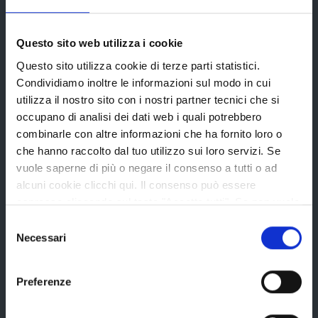
Elezioni
Questo sito web utilizza i cookie
Bandi e avvisi
Questo sito utilizza cookie di terze parti statistici.
Condividiamo inoltre le informazioni sul modo in cui
utilizza il nostro sito con i nostri partner tecnici che si
Bandi di gara
occupano di analisi dei dati web i quali potrebbero
combinarle con altre informazioni che ha fornito loro o
Avvisi pubblici
che hanno raccolto dal tuo utilizzo sui loro servizi. Se
Concorsi e selezioni
vuole saperne di più o negare il consenso a tutti o ad
alcuni cookie clicchi qui. Il consenso può essere
In scadenza
espresso cliccando sul tasto "Accetta tutti". Se non vuole
i cookie di terze parti statistici può negare il consenso sul
Selezione
tasto "Rifiuta".
Necessari
del
Aree tematiche
consenso
Preferenze
Archivio