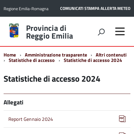
COMUNICATI STAMPA
ALLERTA METEO
Regione Emilia-Romagna
Torna
Provincia di
alla
Reggio Emilia
home
page
Home
Amministrazione trasparente
Altri contenuti
Statistiche di accesso
Statistiche di accesso 2024
Statistiche di accesso 2024
Allegati
Report Gennaio 2024