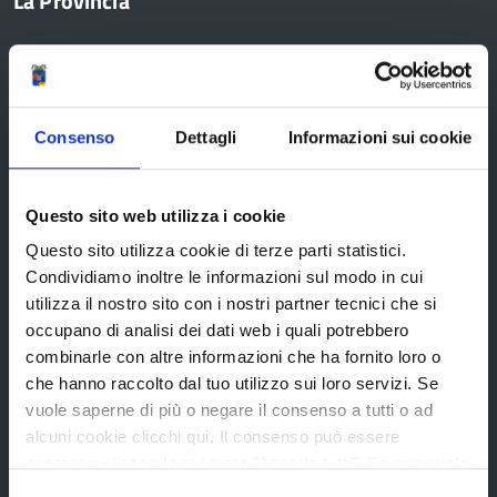
La Provincia
Organi di governo
Statuto e Regolamenti
Consenso
Dettagli
Informazioni sui cookie
Amministrazione Trasparente
Uffici e orari
Questo sito web utilizza i cookie
Storia della Provincia
Questo sito utilizza cookie di terze parti statistici.
Edifici e Parchi
Condividiamo inoltre le informazioni sul modo in cui
Elezioni
utilizza il nostro sito con i nostri partner tecnici che si
occupano di analisi dei dati web i quali potrebbero
combinarle con altre informazioni che ha fornito loro o
che hanno raccolto dal tuo utilizzo sui loro servizi. Se
Bandi e avvisi
vuole saperne di più o negare il consenso a tutti o ad
alcuni cookie clicchi qui. Il consenso può essere
espresso cliccando sul tasto "Accetta tutti". Se non vuole
Bandi di gara
i cookie di terze parti statistici può negare il consenso sul