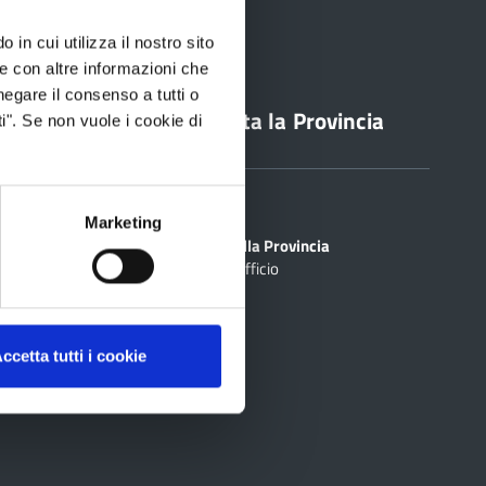
 in cui utilizza il nostro sito
le con altre informazioni che
negare il consenso a tutti o
line
Contatta la Provincia
i". Se non vuole i cookie di
Sedi
PEC
Marketing
Scrivi alla Provincia
Cerca Ufficio
inciale Online
ti
rtografico
ccetta tutti i cookie