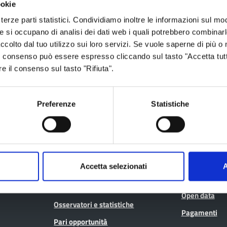
ookie
terze parti statistici. Condividiamo inoltre le informazioni sul modo
he si occupano di analisi dei dati web i quali potrebbero combinar
ccolto dal tuo utilizzo sui loro servizi. Se vuole saperne di più o 
Aree tematiche
Servizi on
 Il consenso può essere espresso cliccando sul tasto "Accetta tutt
re il consenso sul tasto "Rifiuta".
Archivio
Albo fornitori
Preferenze
Statistiche
Bilancio
Albo pretorio
Conferenza Territoriale Sociale e
Consiglio Prov
Sanitaria (CTSS)
Consulta gli at
Infrastrutture, mobilità e trasporti
Geoportale ca
Accetta selezionati
A
Istruzione
Lavoro per te
Noi Contro le Mafie
Open data
Osservatori e statistiche
Pagamenti
Pari opportunità