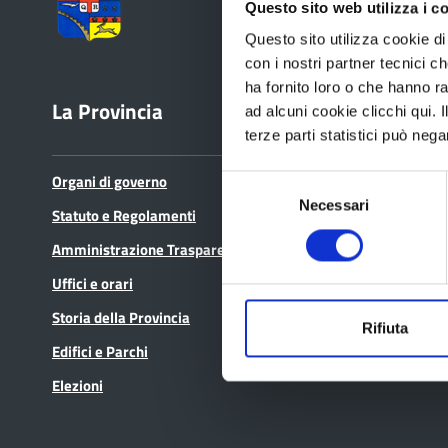
Questo sito web utilizza i c
Questo sito utilizza cookie di 
con i nostri partner tecnici c
ha fornito loro o che hanno ra
La Provincia
Bandi e avvisi
ad alcuni cookie clicchi qui.
terze parti statistici può nega
Organi di governo
Bandi di gara
Selezione
Necessari
del
Statuto e Regolamenti
Avvisi pubblici
consenso
Amministrazione Trasparente
Concorsi e selezioni
Uffici e orari
In scadenza
Storia della Provincia
Rifiuta
Edifici e Parchi
Elezioni