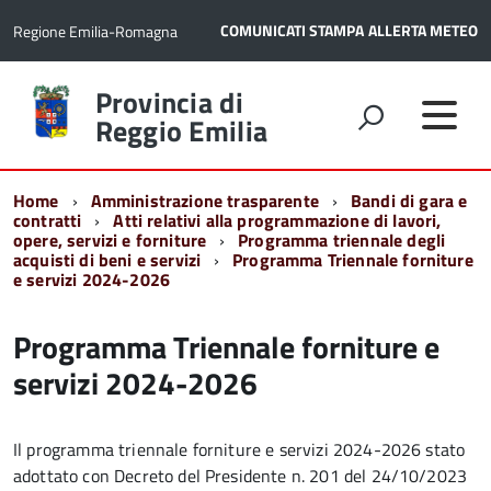
COMUNICATI STAMPA
ALLERTA METEO
Regione Emilia-Romagna
Torna
Provincia di
alla
Reggio Emilia
home
page
Home
Amministrazione trasparente
Bandi di gara e
contratti
Atti relativi alla programmazione di lavori,
opere, servizi e forniture
Programma triennale degli
acquisti di beni e servizi
Programma Triennale forniture
e servizi 2024-2026
Programma Triennale forniture e
servizi 2024-2026
Il programma triennale forniture e servizi 2024-2026 stato
adottato con Decreto del Presidente n. 201 del 24/10/2023