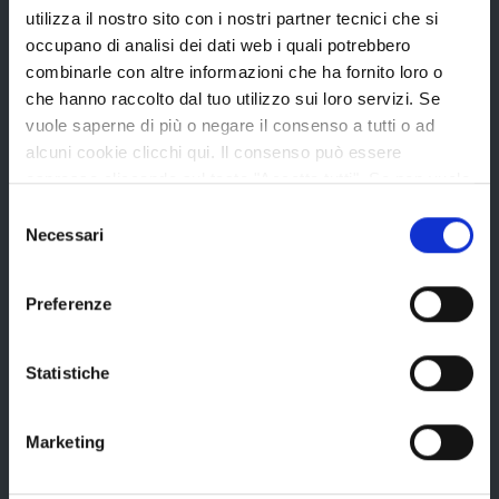
Organi di governo
utilizza il nostro sito con i nostri partner tecnici che si
Statuto e Regolamenti
occupano di analisi dei dati web i quali potrebbero
combinarle con altre informazioni che ha fornito loro o
Amministrazione Trasparente
che hanno raccolto dal tuo utilizzo sui loro servizi. Se
Uffici e orari
vuole saperne di più o negare il consenso a tutti o ad
alcuni cookie clicchi qui. Il consenso può essere
Storia della Provincia
espresso cliccando sul tasto "Accetta tutti". Se non vuole
Edifici e Parchi
i cookie di terze parti statistici può negare il consenso sul
Selezione
Elezioni
tasto "Rifiuta".
Necessari
del
consenso
Preferenze
Bandi e avvisi
Statistiche
Bandi di gara
Avvisi pubblici
Marketing
Concorsi e selezioni