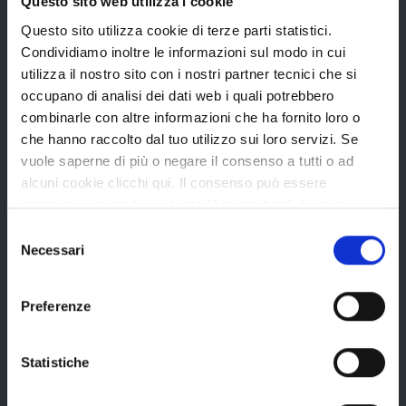
Questo sito web utilizza i cookie
Questo sito utilizza cookie di terze parti statistici.
Bandi di gara
Condividiamo inoltre le informazioni sul modo in cui
Avvisi pubblici
utilizza il nostro sito con i nostri partner tecnici che si
occupano di analisi dei dati web i quali potrebbero
Concorsi e selezioni
combinarle con altre informazioni che ha fornito loro o
In scadenza
che hanno raccolto dal tuo utilizzo sui loro servizi. Se
vuole saperne di più o negare il consenso a tutti o ad
alcuni cookie clicchi qui. Il consenso può essere
Aree tematiche
espresso cliccando sul tasto "Accetta tutti". Se non vuole
i cookie di terze parti statistici può negare il consenso sul
Selezione
tasto "Rifiuta".
Necessari
del
Archivio
consenso
Bilancio
Preferenze
Conferenza Territoriale Sociale e Sanitaria (CTSS)
Infrastrutture, mobilità e trasporti
Statistiche
Istruzione