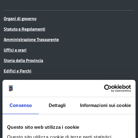
Organi di governo
Statuto e Regolamenti
Amministrazione Trasparente
Uffici e orari
Storia della Provincia
Edifici e Parchi
Elezioni
Bandi e avvisi
Consenso
Dettagli
Informazioni sui cookie
Questo sito web utilizza i cookie
Bandi di gara
Questo sito utilizza cookie di terze parti statistici.