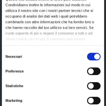
Avvisi pubblici
Condividiamo inoltre le informazioni sul modo in cui
Concorsi e selezioni
utilizza il nostro sito con i nostri partner tecnici che si
occupano di analisi dei dati web i quali potrebbero
In scadenza
combinarle con altre informazioni che ha fornito loro o
che hanno raccolto dal tuo utilizzo sui loro servizi. Se
vuole saperne di più o negare il consenso a tutti o ad
Aree tematiche
alcuni cookie clicchi qui. Il consenso può essere
espresso cliccando sul tasto "Accetta tutti". Se non vuole
i cookie di terze parti statistici può negare il consenso sul
Selezione
Archivio
tasto "Rifiuta".
Necessari
del
Bilancio
consenso
Conferenza Territoriale Sociale e Sanitaria (CTSS)
Preferenze
Infrastrutture, mobilità e trasporti
Istruzione
Statistiche
Noi Contro le Mafie
Marketing
Osservatori e statistiche