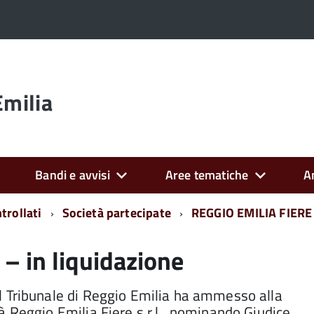
Emilia
Bandi e avvisi
Aree tematiche
A
trollati
Società partecipate
REGGIO EMILIA FIERE 
– in liquidazione
l Tribunale di Reggio Emilia ha ammesso alla
à Reggio Emilia Fiere s.r.l., nominando Giudice