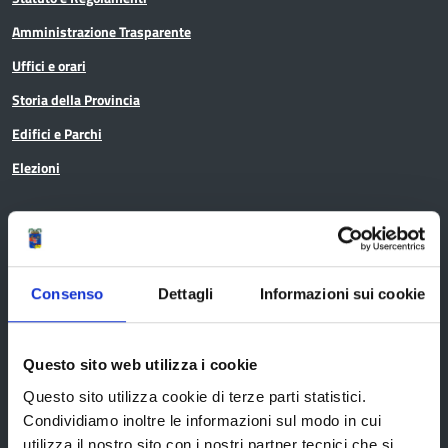
Amministrazione Trasparente
Uffici e orari
Storia della Provincia
Edifici e Parchi
Elezioni
Bandi e avvisi
Consenso
Dettagli
Informazioni sui cookie
Bandi di gara
Avvisi pubblici
Questo sito web utilizza i cookie
Concorsi e selezioni
Questo sito utilizza cookie di terze parti statistici.
Condividiamo inoltre le informazioni sul modo in cui
In scadenza
utilizza il nostro sito con i nostri partner tecnici che si