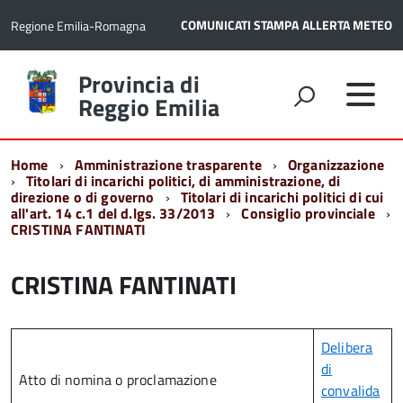
COMUNICATI STAMPA
ALLERTA METEO
Regione Emilia-Romagna
Torna
Provincia di
alla
Reggio Emilia
home
page
Home
Amministrazione trasparente
Organizzazione
Titolari di incarichi politici, di amministrazione, di
direzione o di governo
Titolari di incarichi politici di cui
all'art. 14 c.1 del d.lgs. 33/2013
Consiglio provinciale
CRISTINA FANTINATI
CRISTINA FANTINATI
Delibera
di
Atto di nomina o proclamazione
convalida