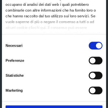
occupano di analisi dei dati web i quali potrebbero
Amministrazione Trasparente
combinarle con altre informazioni che ha fornito loro o
Uffici e orari
che hanno raccolto dal tuo utilizzo sui loro servizi. Se
vuole saperne di più o negare il consenso a tutti o ad
Storia della Provincia
alcuni cookie clicchi qui. Il consenso può essere
Edifici e Parchi
espresso cliccando sul tasto "Accetta tutti". Se non vuole
Elezioni
i cookie di terze parti statistici può negare il consenso sul
Selezione
tasto "Rifiuta".
Necessari
del
consenso
Bandi e avvisi
Preferenze
Statistiche
Bandi di gara
Avvisi pubblici
Marketing
Concorsi e selezioni
In scadenza