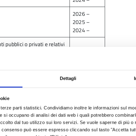
2026 –
2025 –
2024 –
i pubblici o privati e relativi
nanza pubblica e indicazione
Comune di
Bagnolo in
Dettagli
Piano
982 n. 441, nonché le
ookie
4 della medesima legge (ove
terze parti statistici. Condividiamo inoltre le informazioni sul modo
he si occupano di analisi dei dati web i quali potrebbero combinar
ccolto dal tuo utilizzo sui loro servizi. Se vuole saperne di più o 
 Il consenso può essere espresso cliccando sul tasto "Accetta tutt