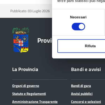
terze parti statistici può nega
Pubblicato: 03 Luglio 2026
—
Ultima modifica: 13 Luglio 2
Selezione
Necessari
del
consenso
Provincia di Reggio Emil
Rifiuta
La Provincia
Bandi e avvisi
Organi di governo
Bandi di gara
Statuto e Regolamenti
Avvisi pubblici
Amministrazione Trasparente
Concorsi e selezioni