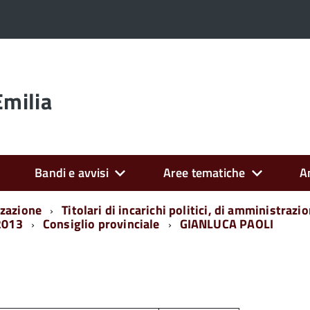
Emilia
Bandi e avvisi
Aree tematiche
A
zazione
Titolari di incarichi politici, di amministrazi
/2013
Consiglio provinciale
GIANLUCA PAOLI