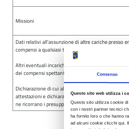
Missioni
Dati relativi all’assunzione di altre cariche presso ent
compensi a qualsiasi titolo corrisposti
Altri eventuali incarichi con oneri a carico della fi
dei compensi spettanti
Consenso
Dichiarazione di cui all’art. 2 della legge 5 luglio 1
Questo sito web utilizza i c
attestazioni e dichiarazioni di cui agli articoli 3 e 
Questo sito utilizza cookie di 
ne ricorrano i presupposti)
con i nostri partner tecnici c
ha fornito loro o che hanno ra
ad alcuni cookie clicchi qui.