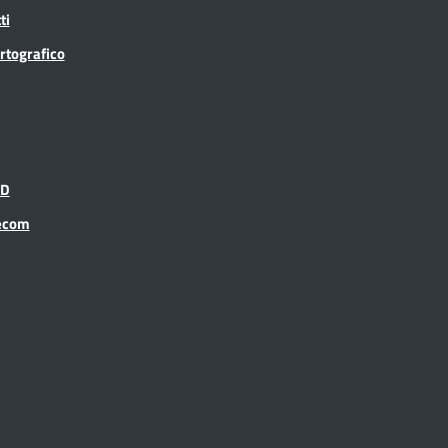
ti
rtografico
ID
recom