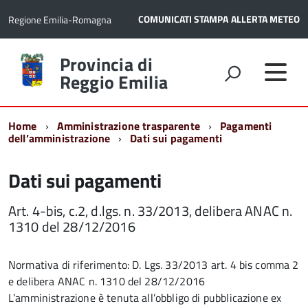
COMUNICATI STAMPA
ALLERTA METEO
Regione Emilia-Romagna
Torna
Provincia di
alla
Reggio Emilia
home
page
Home
Amministrazione trasparente
Pagamenti
dell’amministrazione
Dati sui pagamenti
Dati sui pagamenti
Art. 4-bis, c.2, d.lgs. n. 33/2013, delibera ANAC n.
1310 del 28/12/2016
Normativa di riferimento: D. Lgs. 33/2013 art. 4 bis comma 2
e delibera ANAC n. 1310 del 28/12/2016
L’amministrazione è tenuta all’obbligo di pubblicazione ex