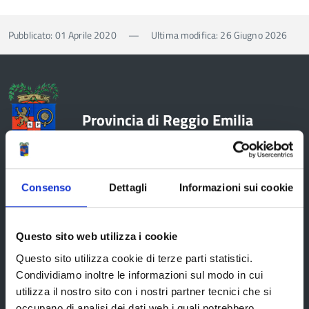
Pubblicato: 01 Aprile 2020
—
Ultima modifica: 26 Giugno 2026
Provincia di Reggio Emilia
Consenso
Dettagli
Informazioni sui cookie
La Provincia
Questo sito web utilizza i cookie
Organi di governo
Questo sito utilizza cookie di terze parti statistici.
Condividiamo inoltre le informazioni sul modo in cui
Statuto e Regolamenti
utilizza il nostro sito con i nostri partner tecnici che si
Amministrazione Trasparente
occupano di analisi dei dati web i quali potrebbero