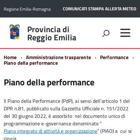
COMUNICATI STAMPA
ALLERTA METEO
Regione Emilia-Romagna
Torna
Provincia di
alla
Reggio Emilia
home
page
Home
Amministrazione trasparente
Performance
Piano della performance
Piano della performance
Il Piano della Performance (PdP), ai sensi dell’articolo 1 del
DPR n.81, pubblicato sulla Gazzetta Ufficiale n. 151/2022
del
30 giugno 2022
, è assorbito nel documento unico di
programmazione e-governance denominato “
Piano integrato di attività e organizzazione
” (PIAO) a cui si
rinvia.