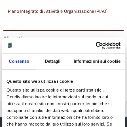
Piano Integrato di Attività e Organizzazione (PIAO)
Allegati
Delibera piano performance e valutazione
n.172.14.pdf
Consenso
Dettagli
Informazioni sui cookie
all. piano performance.pdf
Questo sito web utilizza i cookie
Questo sito utilizza cookie di terze parti statistici.
Condividiamo inoltre le informazioni sul modo in cui
utilizza il nostro sito con i nostri partner tecnici che si
Pubblicato: 26 Giugno 2014
—
Ultima modifica: 03 Luglio 2023
occupano di analisi dei dati web i quali potrebbero
combinarle con altre informazioni che ha fornito loro o
che hanno raccolto dal tuo utilizzo sui loro servizi. Se