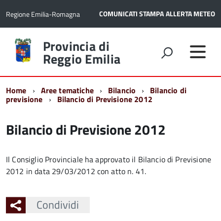
COMUNICATI STAMPA
ALLERTA METEO
Regione Emilia-Romagna
Torna
Provincia di
alla
Reggio Emilia
home
page
Home
Aree tematiche
Bilancio
Bilancio di
previsione
Bilancio di Previsione 2012
Bilancio di Previsione 2012
Il Consiglio Provinciale ha approvato il Bilancio di Previsione
2012 in data 29/03/2012 con atto n. 41.
Condividi