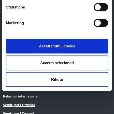
Archivio
Statistiche
Bilancio
Conferenza Territoriale Sociale e Sanitaria (CTSS)
Marketing
Infrastrutture, mobilità e trasporti
Istruzione
Noi Contro le Mafie
Accetta tutti i cookie
Osservatori e statistiche
Pari opportunità
Accetta selezionati
Pianificazione territoriale
Polizia provinciale
Rifiuta
Protocolli di legalità
Relazioni internazionali
Servizi per i cittadini
Servizi per i Comuni