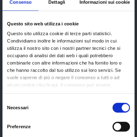
Edifici e Parchi
Consenso
Dettagli
Informazioni sui cookie
Elezioni
Questo sito web utilizza i cookie
Questo sito utilizza cookie di terze parti statistici.
Bandi e avvisi
Condividiamo inoltre le informazioni sul modo in cui
utilizza il nostro sito con i nostri partner tecnici che si
occupano di analisi dei dati web i quali potrebbero
Bandi di gara
combinarle con altre informazioni che ha fornito loro o
Avvisi pubblici
che hanno raccolto dal tuo utilizzo sui loro servizi. Se
vuole saperne di più o negare il consenso a tutti o ad
Concorsi e selezioni
alcuni cookie clicchi qui. Il consenso può essere
In scadenza
espresso cliccando sul tasto "Accetta tutti". Se non vuole
i cookie di terze parti statistici può negare il consenso sul
Selezione
tasto "Rifiuta".
Necessari
del
Aree tematiche
consenso
Preferenze