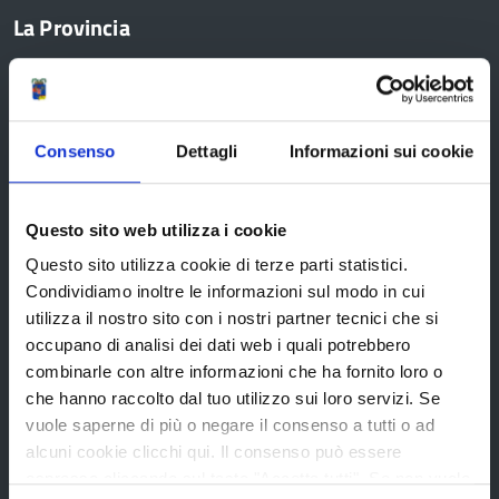
La Provincia
Organi di governo
Statuto e Regolamenti
Consenso
Dettagli
Informazioni sui cookie
Amministrazione Trasparente
Uffici e orari
Questo sito web utilizza i cookie
Storia della Provincia
Questo sito utilizza cookie di terze parti statistici.
Condividiamo inoltre le informazioni sul modo in cui
Edifici e Parchi
utilizza il nostro sito con i nostri partner tecnici che si
Elezioni
occupano di analisi dei dati web i quali potrebbero
combinarle con altre informazioni che ha fornito loro o
che hanno raccolto dal tuo utilizzo sui loro servizi. Se
Bandi e avvisi
vuole saperne di più o negare il consenso a tutti o ad
alcuni cookie clicchi qui. Il consenso può essere
espresso cliccando sul tasto "Accetta tutti". Se non vuole