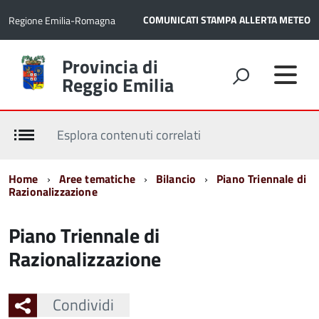
COMUNICATI STAMPA
ALLERTA METEO
Regione Emilia-Romagna
Torna
Provincia di
alla
Reggio Emilia
home
page
Esplora contenuti correlati
Home
Aree tematiche
Bilancio
Piano Triennale di
Razionalizzazione
Piano Triennale di
Razionalizzazione
Condividi