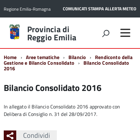
COMUNICATI STAMPA
ALLERTA METEO
Regione Emilia-Romagna
Torna
Provincia di
alla
Reggio Emilia
home
page
Home
Aree tematiche
Bilancio
Rendiconto della
Gestione e Bilancio Consolidato
Bilancio Consolidato
2016
Bilancio Consolidato 2016
In allegato il Bilancio Consolidato 2016 approvato con
Delibera di Consiglio n. 31 del 28/09/2017.
Condividi