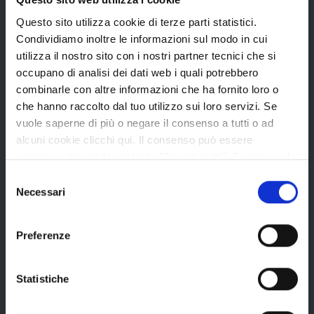
Questo sito utilizza cookie di terze parti statistici.
Bandi di gara
Condividiamo inoltre le informazioni sul modo in cui
Avvisi pubblici
utilizza il nostro sito con i nostri partner tecnici che si
occupano di analisi dei dati web i quali potrebbero
Concorsi e selezioni
combinarle con altre informazioni che ha fornito loro o
In scadenza
che hanno raccolto dal tuo utilizzo sui loro servizi. Se
vuole saperne di più o negare il consenso a tutti o ad
alcuni cookie clicchi qui. Il consenso può essere
Aree tematiche
espresso cliccando sul tasto "Accetta tutti". Se non vuole
i cookie di terze parti statistici può negare il consenso sul
Selezione
tasto "Rifiuta".
Necessari
del
Archivio
consenso
Bilancio
Preferenze
Conferenza Territoriale Sociale e Sanitaria (CTSS)
Infrastrutture, mobilità e trasporti
Statistiche
Istruzione