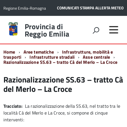
COMUNICATI STAMPA
ALLERTA METEO
Regione Emilia-Romagna
Torna
Provincia di
alla
Reggio Emilia
home
page
Home
Aree tematiche
Infrastrutture, mobilità e
trasporti
Infrastrutture stradali
Asse centrale
Razionalizzazione SS.63 – tratto Cà del Merlo – La Croce
Razionalizzazione SS.63 – tratto Cà
del Merlo – La Croce
Tracciato:
La razionalizzazione della SS.63, nel tratto tra le
località Cà del Merlo e La Croce, si compone di cinque
interventi: