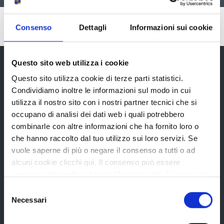
Pubblicato: 06 Dicembre 2006
—
Consenso
Dettagli
Informazioni sui cookie
Ultima modifica: 10 Giugno 2008
Questo sito web utilizza i cookie
Questo sito utilizza cookie di terze parti statistici.
Provincia di Reggio Emilia
Condividiamo inoltre le informazioni sul modo in cui
utilizza il nostro sito con i nostri partner tecnici che si
occupano di analisi dei dati web i quali potrebbero
combinarle con altre informazioni che ha fornito loro o
che hanno raccolto dal tuo utilizzo sui loro servizi. Se
vuole saperne di più o negare il consenso a tutti o ad
La Provincia
alcuni cookie clicchi qui. Il consenso può essere
espresso cliccando sul tasto "Accetta tutti". Se non vuole
i cookie di terze parti statistici può negare il consenso sul
Organi di governo
Selezione
tasto "Rifiuta".
Necessari
del
Statuto e Regolamenti
consenso