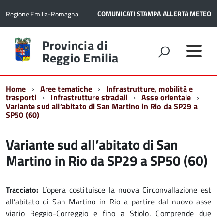
COMUNICATI STAMPA
ALLERTA METEO
Regione Emilia-Romagna
Torna
Provincia di
alla
Reggio Emilia
home
page
Home
Aree tematiche
Infrastrutture, mobilità e
trasporti
Infrastrutture stradali
Asse orientale
Variante sud all’abitato di San Martino in Rio da SP29 a
SP50 (60)
Variante sud all’abitato di San
Martino in Rio da SP29 a SP50 (60)
Tracciato:
L’opera costituisce la nuova Circonvallazione est
all’abitato di San Martino in Rio a partire dal nuovo asse
viario Reggio-Correggio e fino a Stiolo. Comprende due