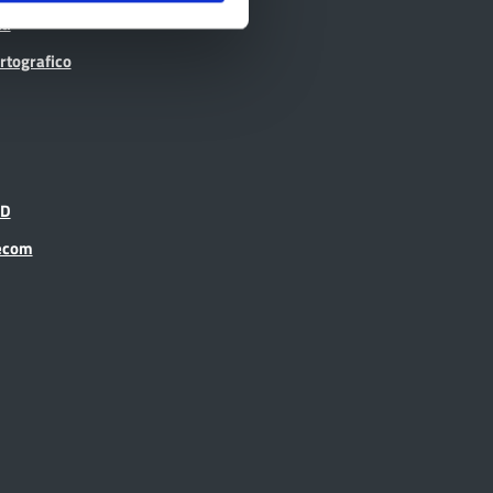
ti
rtografico
ID
recom