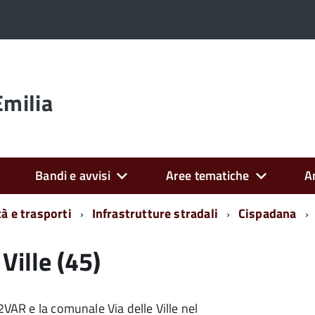
Emilia
Bandi e avvisi
Aree tematiche
A
tà e trasporti
Infrastrutture stradali
Cispadana
Ville (45)
2VAR e la comunale Via delle Ville nel