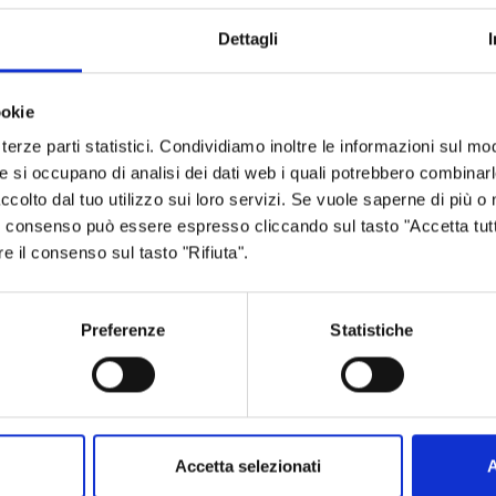
Dettagli
o 2008
ookie
terze parti statistici. Condividiamo inoltre le informazioni sul modo
he si occupano di analisi dei dati web i quali potrebbero combinar
ia
ccolto dal tuo utilizzo sui loro servizi. Se vuole saperne di più o 
 Il consenso può essere espresso cliccando sul tasto "Accetta tutt
re il consenso sul tasto "Rifiuta".
Aree tematiche
Servizi on
Preferenze
Statistiche
Archivio
Albo fornitori
Bilancio
Albo pretorio
Accetta selezionati
A
Conferenza Territoriale Sociale e
Consiglio Prov