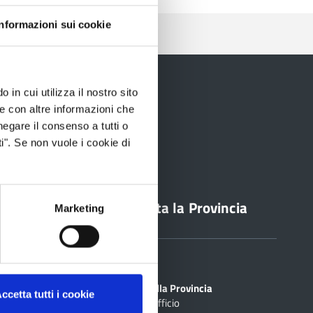
Informazioni sui cookie
 in cui utilizza il nostro sito
le con altre informazioni che
negare il consenso a tutti o
i". Se non vuole i cookie di
line
Contatta la Provincia
Marketing
Sedi
PEC
Scrivi alla Provincia
ccetta tutti i cookie
Cerca Ufficio
inciale Online