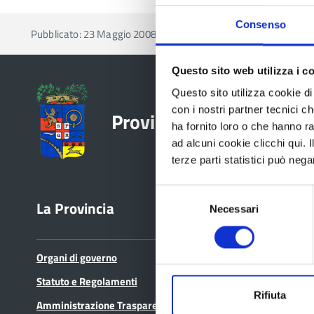
Consenso
Pubblicato: 23 Maggio 2008
—
Ultima modifica: 20 Giugn
Questo sito web utilizza i c
Questo sito utilizza cookie di 
con i nostri partner tecnici c
Provincia di Reggio Emil
ha fornito loro o che hanno ra
ad alcuni cookie clicchi qui.
terze parti statistici può nega
Selezione
La Provincia
Bandi e avvisi
Necessari
del
consenso
Organi di governo
Bandi di gara
Statuto e Regolamenti
Avvisi pubblici
Rifiuta
Amministrazione Trasparente
Concorsi e selezioni