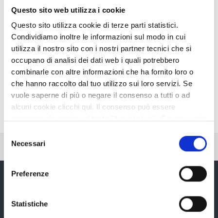
Questo sito web utilizza i cookie
Questo sito utilizza cookie di terze parti statistici.
Condividiamo inoltre le informazioni sul modo in cui
utilizza il nostro sito con i nostri partner tecnici che si
occupano di analisi dei dati web i quali potrebbero
combinarle con altre informazioni che ha fornito loro o
che hanno raccolto dal tuo utilizzo sui loro servizi. Se
vuole saperne di più o negare il consenso a tutti o ad
alcuni cookie clicchi qui. Il consenso può essere
espresso cliccando sul tasto "Accetta tutti". Se non vuole
i cookie di terze parti statistici può negare il consenso sul
Selezione
tasto "Rifiuta".
Necessari
del
Pubblicato: 04 Aprile 2014
—
Ultima modifica: 13 Maggio 2020
consenso
Preferenze
Provincia di Reggio Emilia
Statistiche