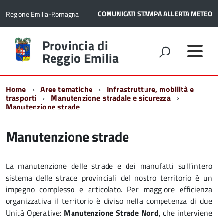
COMUNICATI STAMPA
ALLERTA METEO
Regione Emilia-Romagna
Torna
Provincia di
alla
Reggio Emilia
home
page
Home
Aree tematiche
Infrastrutture, mobilità e
trasporti
Manutenzione stradale e sicurezza
Manutenzione strade
Manutenzione strade
La manutenzione delle strade e dei manufatti sull’intero
sistema delle strade provinciali del nostro territorio è un
impegno complesso e articolato. Per maggiore efficienza
organizzativa il territorio è diviso nella competenza di due
Unità Operative:
Manutenzione Strade Nord
, che interviene