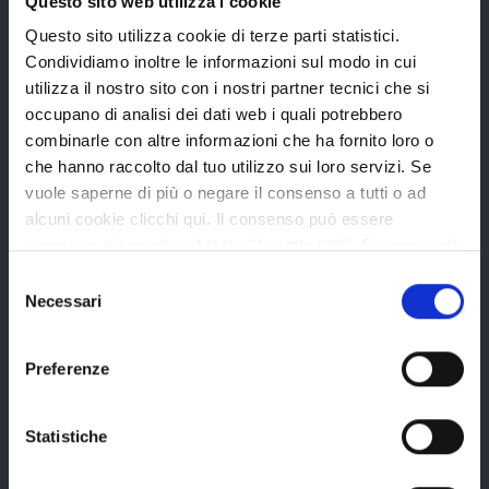
Questo sito web utilizza i cookie
Questo sito utilizza cookie di terze parti statistici.
Bandi di gara
Condividiamo inoltre le informazioni sul modo in cui
Avvisi pubblici
utilizza il nostro sito con i nostri partner tecnici che si
occupano di analisi dei dati web i quali potrebbero
Concorsi e selezioni
combinarle con altre informazioni che ha fornito loro o
In scadenza
che hanno raccolto dal tuo utilizzo sui loro servizi. Se
vuole saperne di più o negare il consenso a tutti o ad
alcuni cookie clicchi qui. Il consenso può essere
Aree tematiche
espresso cliccando sul tasto "Accetta tutti". Se non vuole
i cookie di terze parti statistici può negare il consenso sul
Selezione
tasto "Rifiuta".
Necessari
del
Archivio
consenso
Bilancio
Preferenze
Conferenza Territoriale Sociale e Sanitaria (CTSS)
Infrastrutture, mobilità e trasporti
Statistiche
Istruzione