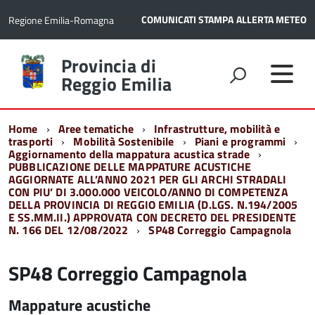
COMUNICATI STAMPA
ALLERTA METEO
Regione Emilia-Romagna
Torna
Provincia di
alla
Reggio Emilia
home
page
Home
Aree tematiche
Infrastrutture, mobilità e
trasporti
Mobilità Sostenibile
Piani e programmi
Aggiornamento della mappatura acustica strade
PUBBLICAZIONE DELLE MAPPATURE ACUSTICHE
AGGIORNATE ALL’ANNO 2021 PER GLI ARCHI STRADALI
CON PIU’ DI 3.000.000 VEICOLO/ANNO DI COMPETENZA
DELLA PROVINCIA DI REGGIO EMILIA (D.LGS. N.194/2005
E SS.MM.II.) APPROVATA CON DECRETO DEL PRESIDENTE
N. 166 DEL 12/08/2022
SP48 Correggio Campagnola
SP48 Correggio Campagnola
Mappature acustiche