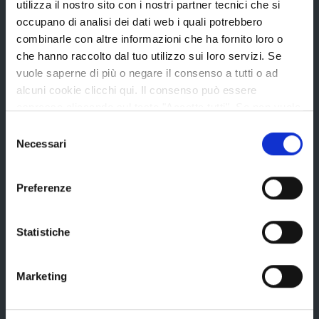
utilizza il nostro sito con i nostri partner tecnici che si
Statuto e Regolamenti
occupano di analisi dei dati web i quali potrebbero
Amministrazione Trasparente
combinarle con altre informazioni che ha fornito loro o
che hanno raccolto dal tuo utilizzo sui loro servizi. Se
Uffici e orari
vuole saperne di più o negare il consenso a tutti o ad
Storia della Provincia
alcuni cookie clicchi qui. Il consenso può essere
espresso cliccando sul tasto "Accetta tutti". Se non vuole
Edifici e Parchi
i cookie di terze parti statistici può negare il consenso sul
Selezione
Elezioni
tasto "Rifiuta".
Necessari
del
consenso
Preferenze
Bandi e avvisi
Statistiche
Bandi di gara
Avvisi pubblici
Marketing
Concorsi e selezioni
In scadenza