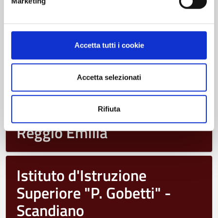
Indirizzo Manutenzione e Assistenza Tecnica
Marketing
Convitto Nazionale "R.
Accetta tutti i cookie
Corso" - Correggio
Accetta selezionati
Istituto d'Istruzione
Superiore "L. Nobili" -
Rifiuta
Reggio Emilia
Istituto d'Istruzione
Superiore "P. Gobetti" -
Scandiano