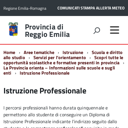
COMUNICATI STAMPA
ALLERTA METEO
Regione Emilia-Romagna
Torna
Provincia di
alla
Reggio Emilia
home
page
Home
Aree tematiche
Istruzione
Scuola e diritto
allo studio
Servizi per l’orientamento
Scopri tutte le
opportunità scolastiche e formative presenti in provincia
La Provincia orienta – Informazioni sulle scuole e sugli
enti
Istruzione Professionale
Istruzione Professionale
I percorsi professionali hanno durata quinquennale e
permettono allo studente di conseguire un Diploma di
Istruzione Professionale indicante l’indirizzo seguito dallo