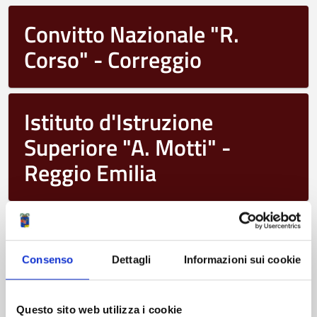
Convitto Nazionale "R.
Corso" - Correggio
Istituto d'Istruzione
Superiore "A. Motti" -
Reggio Emilia
Istituto d'Istruzione
Superiore "N. Mandela" -
Consenso
Dettagli
Informazioni sui cookie
Castelnovo ne' Monti
Questo sito web utilizza i cookie