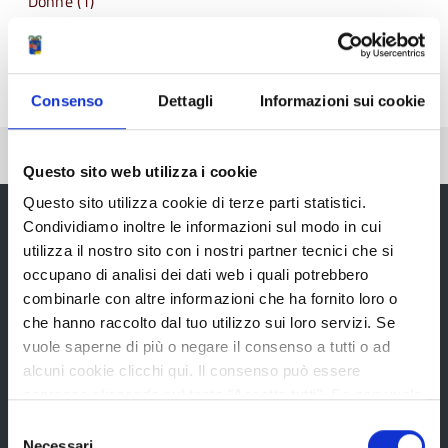
Donne (1)
La locandina che riassume tutte le iniziative del
Comune di Boretto
Consenso
Dettagli
Informazioni sui cookie
Pubblicato: 21 Novembre 2025
Questo sito web utilizza i cookie
Questo sito utilizza cookie di terze parti statistici.
Condividiamo inoltre le informazioni sul modo in cui
utilizza il nostro sito con i nostri partner tecnici che si
Provincia di Reggio Emilia
occupano di analisi dei dati web i quali potrebbero
combinarle con altre informazioni che ha fornito loro o
che hanno raccolto dal tuo utilizzo sui loro servizi. Se
vuole saperne di più o negare il consenso a tutti o ad
alcuni cookie clicchi qui. Il consenso può essere
espresso cliccando sul tasto "Accetta tutti". Se non vuole
La Provincia
i cookie di terze parti statistici può negare il consenso sul
Selezione
tasto "Rifiuta".
Necessari