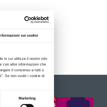
Informazioni sui cookie
 in cui utilizza il nostro sito
le con altre informazioni che
negare il consenso a tutti o
i". Se non vuole i cookie di
È
possibil
navigar
Marketing
le
slide