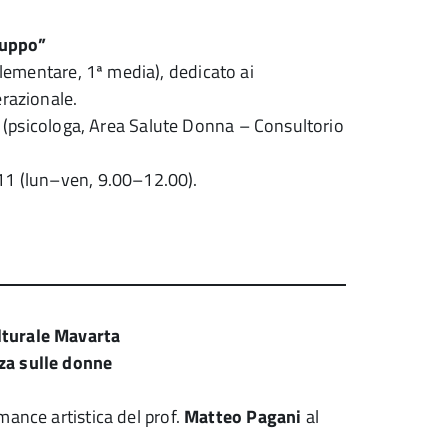
luppo”
elementare, 1ª media), dedicato ai
erazionale.
(psicologa, Area Salute Donna – Consultorio
11 (lun–ven, 9.00–12.00).
lturale Mavarta
za sulle donne
ance artistica del prof.
Matteo Pagani
al