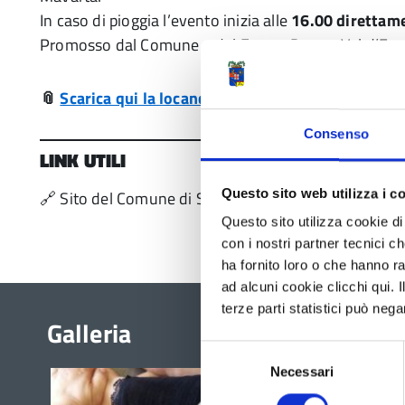
In caso di pioggia l’evento inizia alle
16.00 direttam
Promosso dal Comune e dal Forum Donne Val d’Enz
📎
Scarica qui la locandina
Consenso
LINK UTILI
Questo sito web utilizza i c
🔗 Sito del Comune di Sant’Ilario d’Enza:
https://www
Questo sito utilizza cookie di 
con i nostri partner tecnici c
ha fornito loro o che hanno ra
ad alcuni cookie clicchi qui.
terze parti statistici può nega
Galleria
Selezione
Necessari
del
consenso