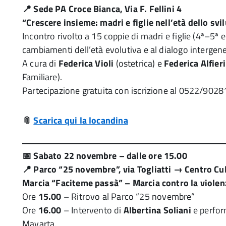
📍 Sede PA Croce Bianca, Via F. Fellini 4
“Crescere insieme: madri e figlie nell’età dello svi
Incontro rivolto a 15 coppie di madri e figlie (4ª–5ª 
cambiamenti dell’età evolutiva e al dialogo intergen
A cura di
Federica Violi
(ostetrica) e
Federica Alfieri
Familiare).
Partecipazione gratuita con iscrizione al 0522/9028
📎
Scarica qui la locandina
📅 Sabato 22 novembre – dalle ore 15.00
📍 Parco “25 novembre”, via Togliatti → Centro Cu
Marcia “Faciteme passà” – Marcia contro la violen
Ore
15.00
– Ritrovo al Parco “25 novembre”
Ore
16.00
– Intervento di
Albertina Soliani
e perform
Mavarta.