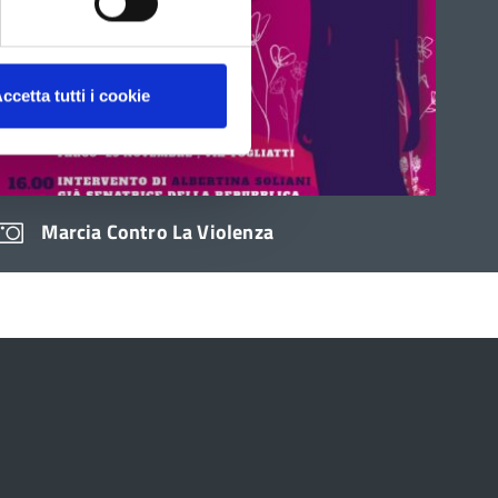
utilizz
i
tasti
freccia
ccetta tutti i cookie
Marcia Contro La Violenza