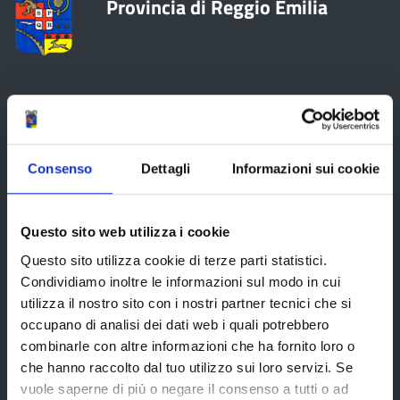
Provincia di Reggio Emilia
La Provincia
Consenso
Dettagli
Informazioni sui cookie
Organi di governo
Statuto e Regolamenti
Questo sito web utilizza i cookie
Amministrazione Trasparente
Questo sito utilizza cookie di terze parti statistici.
Uffici e orari
Condividiamo inoltre le informazioni sul modo in cui
Storia della Provincia
utilizza il nostro sito con i nostri partner tecnici che si
occupano di analisi dei dati web i quali potrebbero
Edifici e Parchi
combinarle con altre informazioni che ha fornito loro o
Elezioni
che hanno raccolto dal tuo utilizzo sui loro servizi. Se
vuole saperne di più o negare il consenso a tutti o ad