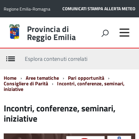
COMUNICATI STAMPA
ALLERTA METEO
Regione Emilia-Romagna
Torna
Provincia di
alla
Reggio Emilia
home
page
Esplora contenuti correlati
Home
Aree tematiche
Pari opportunità
Consigliere di Parità
Incontri, conferenze, seminari,
iniziative
Incontri, conferenze, seminari,
iniziative