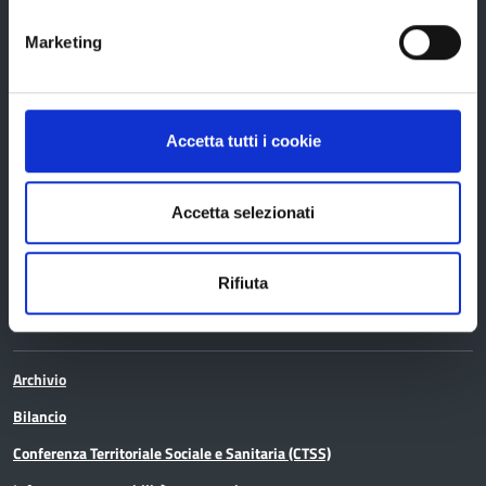
Bandi e avvisi
Marketing
Bandi di gara
Avvisi pubblici
Accetta tutti i cookie
Concorsi e selezioni
In scadenza
Accetta selezionati
Rifiuta
Aree tematiche
Archivio
Bilancio
Conferenza Territoriale Sociale e Sanitaria (CTSS)