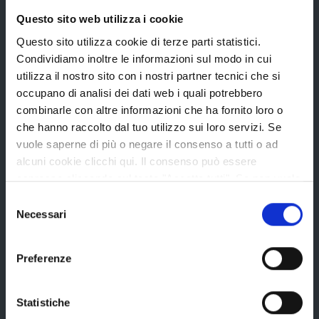
Questo sito web utilizza i cookie
Questo sito utilizza cookie di terze parti statistici.
Condividiamo inoltre le informazioni sul modo in cui
utilizza il nostro sito con i nostri partner tecnici che si
La Provincia
occupano di analisi dei dati web i quali potrebbero
combinarle con altre informazioni che ha fornito loro o
che hanno raccolto dal tuo utilizzo sui loro servizi. Se
Organi di governo
vuole saperne di più o negare il consenso a tutti o ad
Statuto e Regolamenti
alcuni cookie clicchi qui. Il consenso può essere
Amministrazione Trasparente
espresso cliccando sul tasto "Accetta tutti". Se non vuole
i cookie di terze parti statistici può negare il consenso sul
Selezione
Uffici e orari
tasto "Rifiuta".
Necessari
del
Storia della Provincia
consenso
Edifici e Parchi
Preferenze
Elezioni
Statistiche