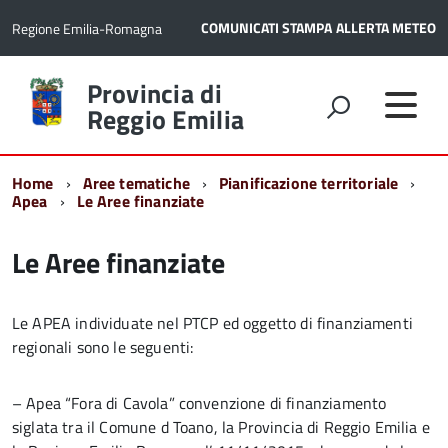
COMUNICATI STAMPA
ALLERTA METEO
Regione Emilia-Romagna
Torna
Provincia di
alla
Reggio Emilia
home
page
Home
Aree tematiche
Pianificazione territoriale
Apea
Le Aree finanziate
Le Aree finanziate
Le APEA individuate nel PTCP ed oggetto di finanziamenti
regionali sono le seguenti:
– Apea “Fora di Cavola” convenzione di finanziamento
siglata tra il Comune d Toano, la Provincia di Reggio Emilia e