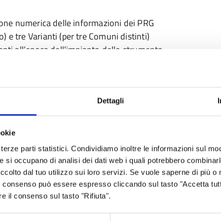
zione numerica delle informazioni dei PRG
 e tre Varianti (per tre Comuni distinti)
enti all’epoca dell’impianto dello strumento.
 grafie originali di Piano, senza apportare
erdere alcuna informazione. L’oggetto è
i e tutte quelle situazioni geometriche areali,
se propedeutica, tipicamente urbanistica,
Dettagli
componente, definendo le codifiche delle
ella Legenda Unificata, quindi gli attributi
ookie
situazioni:
terze parti statistici. Condividiamo inoltre le informazioni sul modo
he si occupano di analisi dei dati web i quali potrebbero combinar
ccolto dal tuo utilizzo sui loro servizi. Se vuole saperne di più o 
 Il consenso può essere espresso cliccando sul tasto "Accetta tutt
re il consenso sul tasto "Rifiuta".