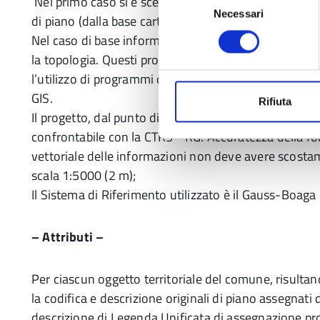
Nel primo caso si è scelto la metodologia di scansio
Necessari
del
di piano (dalla base cartacea migliore) per poi digita
consenso
Nel caso di base informatizzata è necessario gestire
la topologia. Questi problemi li abbiamo per un ricco 
l’utilizzo di programmi di disegno che hanno lo scopo
GIS.
Rifiuta
Il progetto, dal punto di vista degli elementi geometri
confrontabile con la CTR5*-RG. Accuratezza della fon
vettoriale delle informazioni non deve avere scosta
scala 1:5000 (2 m);
Il Sistema di Riferimento utilizzato è il Gauss-Boaga
– Attributi –
Per ciascun oggetto territoriale del comune, risultan
la codifica e descrizione originali di piano assegnat
descrizione di Legenda Unificata di assegnazione pro