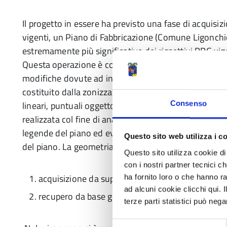
Il progetto in essere ha previsto una fase di acquisi
vigenti, un Piano di Fabbricazione (Comune Ligonchio)
estremamente più significative dei rispettivi PRG vig
Questa operazione è consistita nell’informatizzare le
modifiche dovute ad interpretazioni, quindi senza p
costituito dalla zonizzazione di piano, vincoli, rispett
lineari, puntuali oggetto di attenzione normativa. Fa
Consenso
realizzata col fine di analizzare il PRG in ogni sua 
legende del piano ed eventualmente l’aggiornamento d
Questo sito web utilizza i c
del piano. La geometria ha comportato due possibili 
Questo sito utilizza cookie di 
con i nostri partner tecnici c
acquisizione da supporto cartaceo
ha fornito loro o che hanno ra
ad alcuni cookie clicchi qui.
recupero da base già informatizzata
terze parti statistici può nega
Selezione