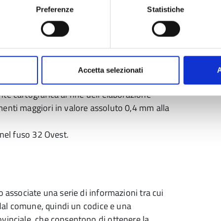
nare e georeferenziare, su CTR5000, le tavole
Preferenze
Statistiche
lizzarle secondo una specifica tecnica interna.
 la georeferenziazione del dato (CTR5000) e
(e doveroso) ricorso a dati catastali e per
 di produrre una tavola grafica, anziche’ un
Accetta selezionati
A
ci che rappresentano i piani, risulta
te cartografica al fine dell’elaborazione
menti maggiori in valore assoluto 0,4 mm alla
 nel fuso 32 Ovest.
o associate una serie di informazioni tra cui
i dal comune, quindi un codice e una
vinciale, che consentono di ottenere la