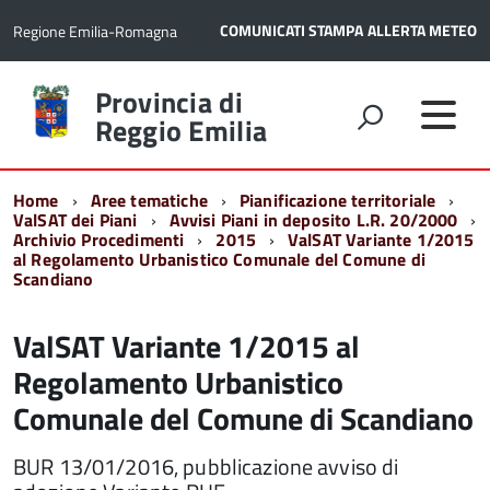
COMUNICATI STAMPA
ALLERTA METEO
Regione Emilia-Romagna
Torna
Provincia di
alla
Reggio Emilia
home
page
Home
Aree tematiche
Pianificazione territoriale
ValSAT dei Piani
Avvisi Piani in deposito L.R. 20/2000
Archivio Procedimenti
2015
ValSAT Variante 1/2015
al Regolamento Urbanistico Comunale del Comune di
Scandiano
ValSAT Variante 1/2015 al
Regolamento Urbanistico
Comunale del Comune di Scandiano
BUR 13/01/2016, pubblicazione avviso di