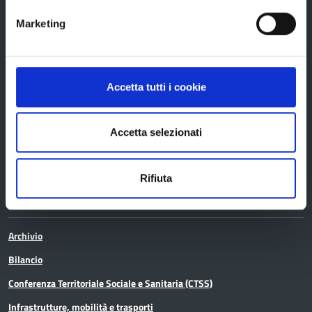
Bandi e avvisi
Marketing
Bandi di gara
Avvisi pubblici
Accetta tutti i cookie
Concorsi e selezioni
In scadenza
Accetta selezionati
Rifiuta
Aree tematiche
Archivio
Bilancio
Conferenza Territoriale Sociale e Sanitaria (CTSS)
Infrastrutture, mobilità e trasporti