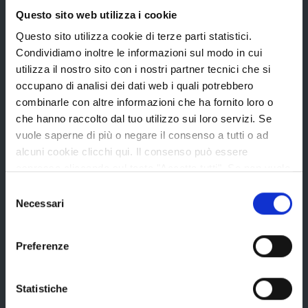
Questo sito web utilizza i cookie
Questo sito utilizza cookie di terze parti statistici.
Condividiamo inoltre le informazioni sul modo in cui
La Provincia
utilizza il nostro sito con i nostri partner tecnici che si
occupano di analisi dei dati web i quali potrebbero
combinarle con altre informazioni che ha fornito loro o
Organi di governo
che hanno raccolto dal tuo utilizzo sui loro servizi. Se
vuole saperne di più o negare il consenso a tutti o ad
Statuto e Regolamenti
alcuni cookie clicchi qui. Il consenso può essere
Amministrazione Trasparente
espresso cliccando sul tasto "Accetta tutti". Se non vuole
i cookie di terze parti statistici può negare il consenso sul
Uffici e orari
Selezione
tasto "Rifiuta".
Necessari
del
Storia della Provincia
consenso
Edifici e Parchi
Preferenze
Elezioni
Statistiche