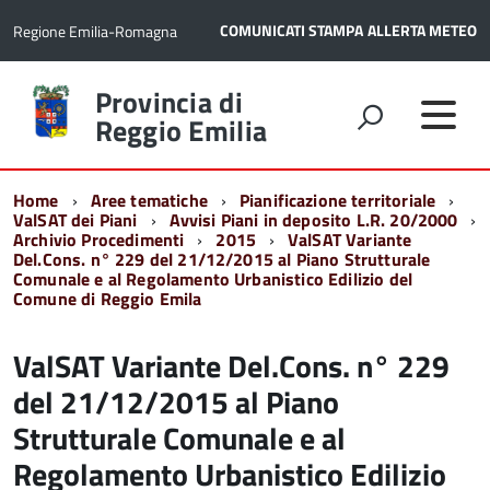
COMUNICATI STAMPA
ALLERTA METEO
Regione Emilia-Romagna
Torna
Provincia di
alla
Reggio Emilia
home
page
Home
Aree tematiche
Pianificazione territoriale
ValSAT dei Piani
Avvisi Piani in deposito L.R. 20/2000
Archivio Procedimenti
2015
ValSAT Variante
Del.Cons. n° 229 del 21/12/2015 al Piano Strutturale
Comunale e al Regolamento Urbanistico Edilizio del
Comune di Reggio Emila
ValSAT Variante Del.Cons. n° 229
del 21/12/2015 al Piano
Strutturale Comunale e al
Regolamento Urbanistico Edilizio