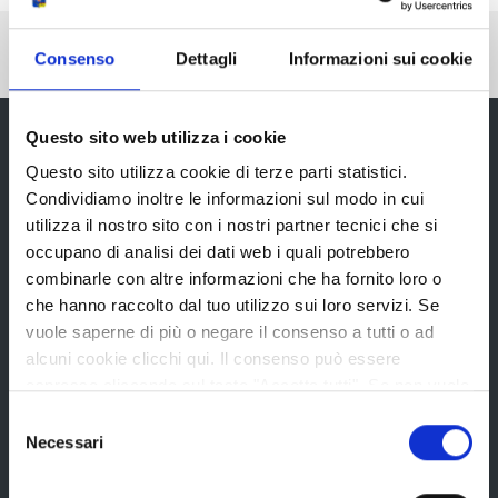
Pubblicato: 26 Gennaio 2016
—
Consenso
Dettagli
Informazioni sui cookie
Ultima modifica: 31 Gennaio 2025
Questo sito web utilizza i cookie
Questo sito utilizza cookie di terze parti statistici.
Provincia di Reggio Emilia
Condividiamo inoltre le informazioni sul modo in cui
utilizza il nostro sito con i nostri partner tecnici che si
occupano di analisi dei dati web i quali potrebbero
combinarle con altre informazioni che ha fornito loro o
che hanno raccolto dal tuo utilizzo sui loro servizi. Se
vuole saperne di più o negare il consenso a tutti o ad
La Provincia
alcuni cookie clicchi qui. Il consenso può essere
espresso cliccando sul tasto "Accetta tutti". Se non vuole
i cookie di terze parti statistici può negare il consenso sul
Organi di governo
Selezione
tasto "Rifiuta".
Necessari
del
Statuto e Regolamenti
consenso
Amministrazione Trasparente