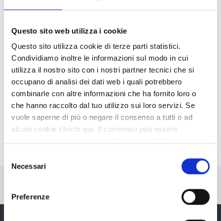
Allegati
Questo sito web utilizza i cookie
Questo sito utilizza cookie di terze parti statistici.
Il progetto ALMUD
Condividiamo inoltre le informazioni sul modo in cui
La scheda di sintesi con i dettagli e gli obiettivi del
utilizza il nostro sito con i nostri partner tecnici che si
progetto
occupano di analisi dei dati web i quali potrebbero
combinarle con altre informazioni che ha fornito loro o
Il manuale di formazione
che hanno raccolto dal tuo utilizzo sui loro servizi. Se
Il manuale di formazione sui gemellaggi redatto nelle 3
vuole saperne di più o negare il consenso a tutti o ad
lingue dei paesi partecipanti al progetto ALMUD.
alcuni cookie clicchi qui. Il consenso può essere
espresso cliccando sul tasto "Accetta tutti". Se non vuole
i cookie di terze parti statistici può negare il consenso sul
Selezione
tasto "Rifiuta".
Necessari
del
Pubblicato: 30 Novembre 2006
—
consenso
Ultima modifica: 12 Marzo 2024
Preferenze