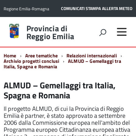
COMUNICATI STAMPA
ALLERTA METEO
Regione Emilia-Romagna
Torna
Provincia di
alla
Reggio Emilia
home
page
Home
Aree tematiche
Relazioni internazionali
Archivio progetti conclusi
ALMUD – Gemellaggi tra
Italia, Spagna e Romania
ALMUD – Gemellaggi tra Italia,
Spagna e Romania
Il progetto ALMUD, di cui la Provincia di Reggio
Emilia è partner, è stato approvato a settembre
2006 dalla Commissione europea nell'ambito del
Programma europeo Cittadinanza europea attiva