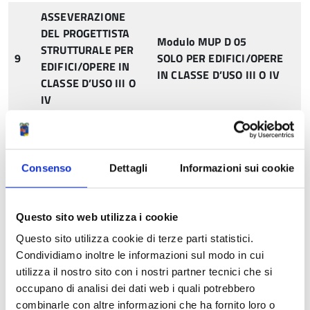
ASSEVERAZIONE
DEL PROGETTISTA
Modulo MUP D 05
STRUTTURALE PER
9
SOLO PER EDIFICI/OPERE
EDIFICI/OPERE IN
IN CLASSE D’USO III O IV
CLASSE D’USO III O
IV
Condividi
Consenso
Dettagli
Informazioni sui cookie
Torna a
Questo sito web utilizza i cookie
Questo sito utilizza cookie di terze parti statistici.
Depositi
Condividiamo inoltre le informazioni sul modo in cui
Istruzioni e procedure per i depositi
utilizza il nostro sito con i nostri partner tecnici che si
occupano di analisi dei dati web i quali potrebbero
combinarle con altre informazioni che ha fornito loro o