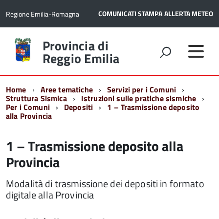
COMUNICATI STAMPA
ALLERTA METEO
Regione Emilia-Romagna
Torna
Provincia di
alla
Reggio Emilia
home
page
Home
Aree tematiche
Servizi per i Comuni
Struttura Sismica
Istruzioni sulle pratiche sismiche
Per i Comuni
Depositi
1 – Trasmissione deposito
alla Provincia
1 – Trasmissione deposito alla
Provincia
Modalità di trasmissione dei depositi in formato
digitale alla Provincia