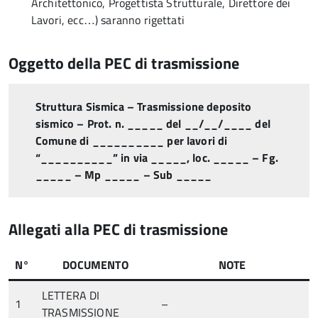
Architettonico, Progettista Strutturale, Direttore dei
Lavori, ecc…) saranno rigettati
Oggetto della PEC di trasmissione
Struttura Sismica – Trasmissione deposito
sismico – Prot. n. _____ del __/__/____ del
Comune di __________ per lavori di
“__________” in via _____, loc. _____ – Fg.
_____ – Mp _____ – Sub _____
Allegati alla PEC di trasmissione
N°
DOCUMENTO
NOTE
LETTERA DI
1
–
TRASMISSIONE