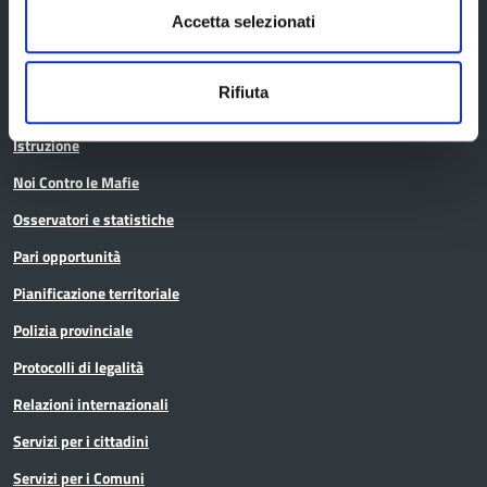
Accetta selezionati
Bilancio
Conferenza Territoriale Sociale e Sanitaria (CTSS)
Rifiuta
Infrastrutture, mobilità e trasporti
Istruzione
Noi Contro le Mafie
Osservatori e statistiche
Pari opportunità
Pianificazione territoriale
Polizia provinciale
Protocolli di legalità
Relazioni internazionali
Servizi per i cittadini
Servizi per i Comuni