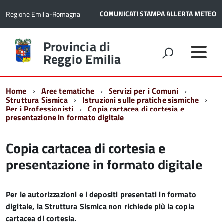
COMUNICATI STAMPA
ALLERTA METEO
Regione Emilia-Romagna
Torna
Provincia di
alla
Reggio Emilia
home
page
Home
Aree tematiche
Servizi per i Comuni
Struttura Sismica
Istruzioni sulle pratiche sismiche
Per i Professionisti
Copia cartacea di cortesia e
presentazione in formato digitale
Copia cartacea di cortesia e
presentazione in formato digitale
Per le autorizzazioni e i depositi presentati in formato
digitale, la Struttura Sismica non richiede più la copia
cartacea di cortesia.