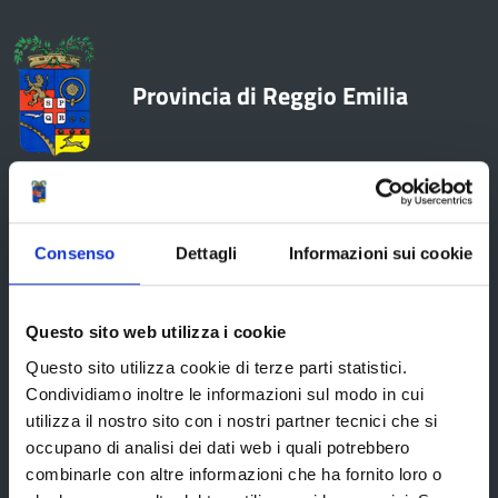
Provincia di Reggio Emilia
La Provincia
Consenso
Dettagli
Informazioni sui cookie
Organi di governo
Questo sito web utilizza i cookie
Statuto e Regolamenti
Questo sito utilizza cookie di terze parti statistici.
Amministrazione Trasparente
Condividiamo inoltre le informazioni sul modo in cui
utilizza il nostro sito con i nostri partner tecnici che si
Uffici e orari
occupano di analisi dei dati web i quali potrebbero
Storia della Provincia
combinarle con altre informazioni che ha fornito loro o