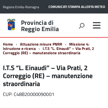
COMUNICATI STAMPA
ALLERTA METEO
Regione Emilia-Romagna
Torna
Provincia di
alla
Reggio Emilia
home
page
Home
Attuazione misure PNRR
Missione 4:
Istruzione e ricerca
I.T.S “L. Einaudi” – Via Prati, 2
Correggio (RE) – manutenzione straordinaria
I.T.S “L. Einaudi” – Via Prati, 2
Correggio (RE) – manutenzione
straordinaria
CUP: C48B20000090001