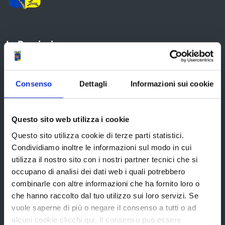
La Provincia
Organi di governo
Consenso
Dettagli
Informazioni sui cookie
Statuto e Regolamenti
Amministrazione Trasparente
Questo sito web utilizza i cookie
Uffici e orari
Questo sito utilizza cookie di terze parti statistici.
Storia della Provincia
Condividiamo inoltre le informazioni sul modo in cui
utilizza il nostro sito con i nostri partner tecnici che si
Edifici e Parchi
occupano di analisi dei dati web i quali potrebbero
Elezioni
combinarle con altre informazioni che ha fornito loro o
che hanno raccolto dal tuo utilizzo sui loro servizi. Se
vuole saperne di più o negare il consenso a tutti o ad
alcuni cookie clicchi qui. Il consenso può essere
Bandi e avvisi