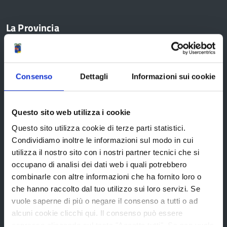
La Provincia
Organi di governo
Consenso
Dettagli
Informazioni sui cookie
Statuto e Regolamenti
Amministrazione Trasparente
Questo sito web utilizza i cookie
Uffici e orari
Questo sito utilizza cookie di terze parti statistici.
Storia della Provincia
Condividiamo inoltre le informazioni sul modo in cui
Edifici e Parchi
utilizza il nostro sito con i nostri partner tecnici che si
occupano di analisi dei dati web i quali potrebbero
Elezioni
combinarle con altre informazioni che ha fornito loro o
che hanno raccolto dal tuo utilizzo sui loro servizi. Se
vuole saperne di più o negare il consenso a tutti o ad
Bandi e avvisi
alcuni cookie clicchi qui. Il consenso può essere
espresso cliccando sul tasto "Accetta tutti". Se non vuole