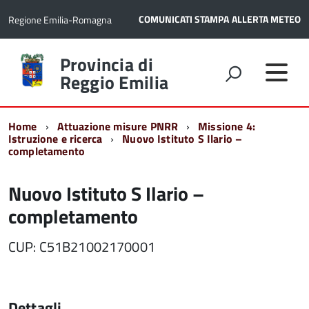
COMUNICATI STAMPA
ALLERTA METEO
Regione Emilia-Romagna
Torna
Provincia di
alla
Reggio Emilia
home
page
Home
Attuazione misure PNRR
Missione 4:
Istruzione e ricerca
Nuovo Istituto S Ilario –
completamento
Nuovo Istituto S Ilario –
completamento
CUP: C51B21002170001
Dettagli