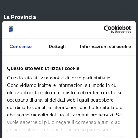
La Provincia
Organi di governo
Consenso
Dettagli
Informazioni sui cookie
Statuto e Regolamenti
Amministrazione Trasparente
Questo sito web utilizza i cookie
Uffici e orari
Questo sito utilizza cookie di terze parti statistici.
Storia della Provincia
Condividiamo inoltre le informazioni sul modo in cui
Edifici e Parchi
utilizza il nostro sito con i nostri partner tecnici che si
occupano di analisi dei dati web i quali potrebbero
Elezioni
combinarle con altre informazioni che ha fornito loro o
che hanno raccolto dal tuo utilizzo sui loro servizi. Se
vuole saperne di più o negare il consenso a tutti o ad
Bandi e avvisi
alcuni cookie clicchi qui. Il consenso può essere
espresso cliccando sul tasto "Accetta tutti". Se non vuole