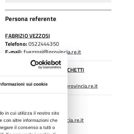
Persona referente
FABRIZIO VEZZOSI
Telefono:
0522444350
E-mail:
f.vezzosi@provincia.re.it
MARIACRISTINA FRANCESCHETTI
Telefono:
0522444811
Informazioni sui cookie
E-mail:
m.franceschetti@provincia.re.it
PAOLO MATTIOLI
Telefono:
0522444376
 in cui utilizza il nostro sito
E-mail:
p.mattioli@provincia.re.it
le con altre informazioni che
negare il consenso a tutti o