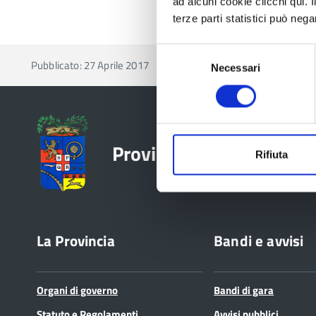
ad alcuni cookie clicchi qui.
terze parti statistici può nega
Selezione
Pubblicato: 27 Aprile 2017
Necessari
del
consenso
Provincia di Reggio Emil
Rifiuta
La Provincia
Bandi e avvisi
Organi di governo
Bandi di gara
Statuto e Regolamenti
Avvisi pubblici