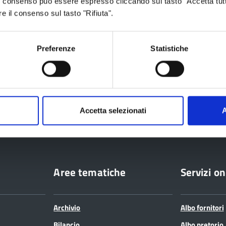
 Il consenso può essere espresso cliccando sul tasto "Accetta tutt
re il consenso sul tasto "Rifiuta".
Preferenze
Statistiche
ia
Accetta selezionati
A
Aree tematiche
Servizi on
Archivio
Albo fornitori
Bilancio
Albo pretorio