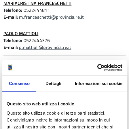
MARIACRISTINA FRANCESCHETTI
Telefono:
0522444811
E-mail:
m.franceschetti@provincia.re.it
PAOLO MATTIOLI
Telefono:
0522444376
E-mail:
p.mattioli@provincia.re.it
ROBERTO BEDOGNI
Telefono:
0522444301
E-mail:
r.bedogni@provincia.re.it
Consenso
Dettagli
Informazioni sui cookie
STEFANO TAGLIAVINI
Vicesegretario, Dirigente
Questo sito web utilizza i cookie
Telefono:
0522444849
Questo sito utilizza cookie di terze parti statistici.
E-mail:
stefano.tagliavini@provincia.re.it
Condividiamo inoltre le informazioni sul modo in cui
utilizza il nostro sito con i nostri partner tecnici che si