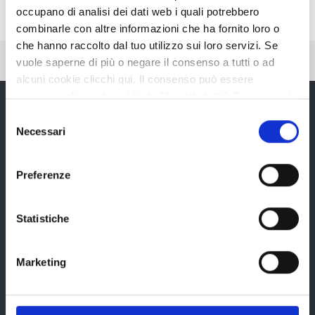
occupano di analisi dei dati web i quali potrebbero
combinarle con altre informazioni che ha fornito loro o
che hanno raccolto dal tuo utilizzo sui loro servizi. Se
Pubblicato: 26 Luglio 2018
—
Ultima modifica: 27 Luglio 2018
vuole saperne di più o negare il consenso a tutti o ad
alcuni cookie clicchi qui. Il consenso può essere
espresso cliccando sul tasto "Accetta tutti". Se non vuole
i cookie di terze parti statistici può negare il consenso sul
Selezione
tasto "Rifiuta".
Necessari
del
Provincia di Reggio Emilia
consenso
Preferenze
Statistiche
La Provincia
Marketing
Organi di governo
Statuto e Regolamenti