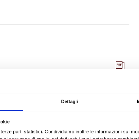
Dettagli
ookie
terze parti statistici. Condividiamo inoltre le informazioni sul modo
he si occupano di analisi dei dati web i quali potrebbero combinar