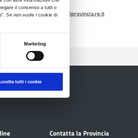
Telefono:
0522444849
negare il consenso a tutti o
E-mail:
stefano.tagliavini@provincia.re.it
i". Se non vuole i cookie di
Marketing
ccetta tutti i cookie
line
Contatta la Provincia