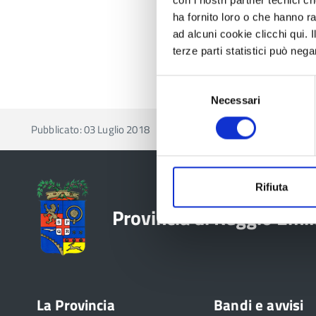
ha fornito loro o che hanno ra
ad alcuni cookie clicchi qui.
terze parti statistici può nega
Selezione
Necessari
del
consenso
Pubblicato: 03 Luglio 2018
—
Ultima modifica: 05 Luglio 2
Rifiuta
Provincia di Reggio Emil
La Provincia
Bandi e avvisi