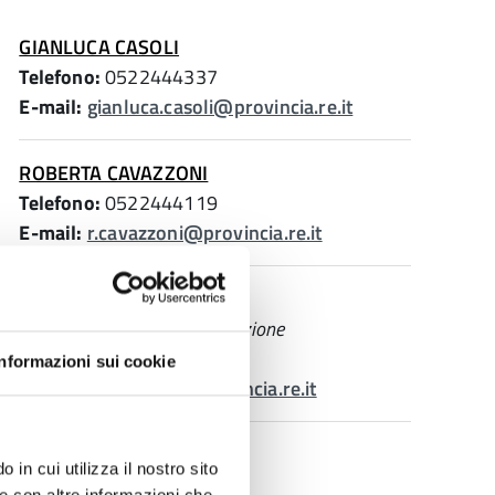
GIANLUCA CASOLI
Telefono:
0522444337
E-mail:
gianluca.casoli@provincia.re.it
ROBERTA CAVAZZONI
Telefono:
0522444119
E-mail:
r.cavazzoni@provincia.re.it
ROBERTA GUGLIELMI
Incarico di Elevata Qualificazione
Telefono:
0522444300
Informazioni sui cookie
E-mail:
r.guglielmi@provincia.re.it
STEFANO TAGLIAVINI
 in cui utilizza il nostro sito
Vicesegretario, Dirigente
le con altre informazioni che