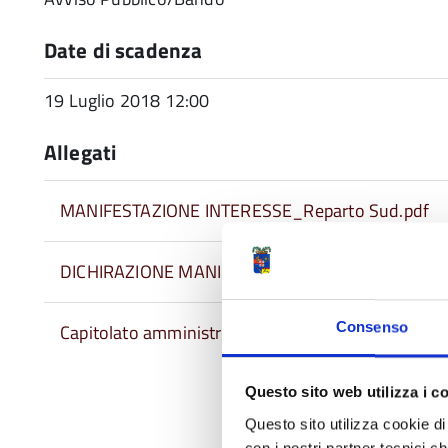
Date di scadenza
19 Luglio 2018 12:00
Allegati
MANIFESTAZIONE INTERESSE_Reparto Sud.pdf
DICHIRAZIONE MANIFESTAZIONE INTERESSE.rtf
Consenso
Capitolato amministrativo_Reparto Sud.pdf
Questo sito web utilizza i c
Questo sito utilizza cookie di 
con i nostri partner tecnici c