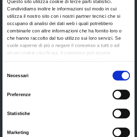
La Provincia
Questo sito utilizza cookie di terze parti statistici.
Condividiamo inoltre le informazioni sul modo in cui
utilizza il nostro sito con i nostri partner tecnici che si
Organi di governo
occupano di analisi dei dati web i quali potrebbero
combinarle con altre informazioni che ha fornito loro o
Statuto e Regolamenti
che hanno raccolto dal tuo utilizzo sui loro servizi. Se
Amministrazione Trasparente
vuole saperne di più o negare il consenso a tutti o ad
alcuni cookie clicchi qui. Il consenso può essere
Uffici e orari
espresso cliccando sul tasto "Accetta tutti". Se non vuole
Storia della Provincia
i cookie di terze parti statistici può negare il consenso sul
Selezione
Edifici e Parchi
tasto "Rifiuta".
Necessari
del
consenso
Elezioni
Preferenze
Bandi e avvisi
Statistiche
Bandi di gara
Marketing