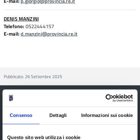
E-mail:
p.giorgio@provincia.re.it
DENIS MANZINI
Telefono:
0522444157
E-mail:
d.manzini@provincia.re.it
Pubblicato: 26 Settembre 2025
Provincia di Reggio Emilia
Consenso
Dettagli
Informazioni sui cookie
Questo sito web utilizza i cookie