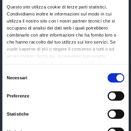
Questo sito utilizza cookie di terze parti statistici.
La Provincia
Condividiamo inoltre le informazioni sul modo in cui
utilizza il nostro sito con i nostri partner tecnici che si
occupano di analisi dei dati web i quali potrebbero
Organi di governo
combinarle con altre informazioni che ha fornito loro o
che hanno raccolto dal tuo utilizzo sui loro servizi. Se
Statuto e Regolamenti
vuole saperne di più o negare il consenso a tutti o ad
Amministrazione Trasparente
alcuni cookie clicchi qui. Il consenso può essere
Uffici e orari
espresso cliccando sul tasto "Accetta tutti". Se non vuole
i cookie di terze parti statistici può negare il consenso sul
Selezione
Storia della Provincia
tasto "Rifiuta".
Necessari
del
Edifici e Parchi
consenso
Elezioni
Preferenze
Statistiche
Bandi e avvisi