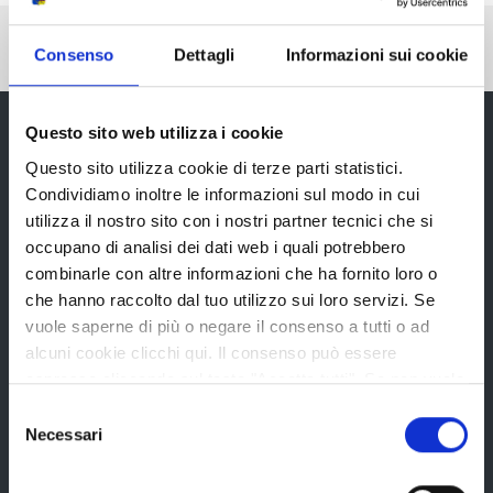
Pubblicato: 29 Novembre 2023
—
Consenso
Dettagli
Informazioni sui cookie
Ultima modifica: 05 Dicembre 2023
Questo sito web utilizza i cookie
Questo sito utilizza cookie di terze parti statistici.
Provincia di Reggio Emilia
Condividiamo inoltre le informazioni sul modo in cui
utilizza il nostro sito con i nostri partner tecnici che si
occupano di analisi dei dati web i quali potrebbero
combinarle con altre informazioni che ha fornito loro o
che hanno raccolto dal tuo utilizzo sui loro servizi. Se
La Provincia
vuole saperne di più o negare il consenso a tutti o ad
alcuni cookie clicchi qui. Il consenso può essere
espresso cliccando sul tasto "Accetta tutti". Se non vuole
i cookie di terze parti statistici può negare il consenso sul
Organi di governo
Selezione
tasto "Rifiuta".
Necessari
del
Statuto e Regolamenti
consenso
Amministrazione Trasparente