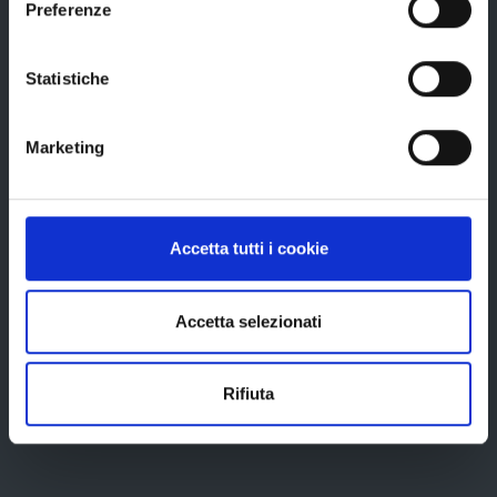
Preferenze
Uffici e orari
Storia della Provincia
Statistiche
Edifici e Parchi
Elezioni
Marketing
Bandi e avvisi
Accetta tutti i cookie
Bandi di gara
Accetta selezionati
Avvisi pubblici
Concorsi e selezioni
Rifiuta
In scadenza