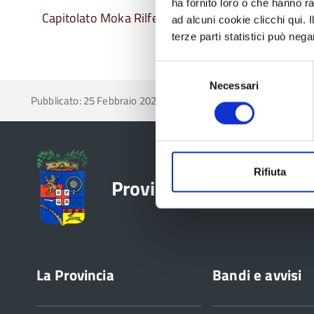
ha fornito loro o che hanno ra
Capitolato Moka Rilfedeur ESRI Corretto 26/02/2
ad alcuni cookie clicchi qui.
terze parti statistici può nega
Selezione
Necessari
del
Pubblicato: 25 Febbraio 2025
—
Ultima modifica: 26 Febb
consenso
Rifiuta
Provincia di Reggio Emil
La Provincia
Bandi e avvisi