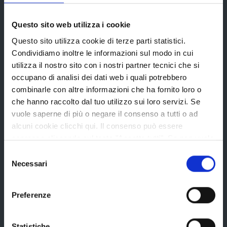
Provincia di Reggio Emilia
Questo sito web utilizza i cookie
Questo sito utilizza cookie di terze parti statistici.
Condividiamo inoltre le informazioni sul modo in cui
utilizza il nostro sito con i nostri partner tecnici che si
La Provincia
occupano di analisi dei dati web i quali potrebbero
combinarle con altre informazioni che ha fornito loro o
che hanno raccolto dal tuo utilizzo sui loro servizi. Se
vuole saperne di più o negare il consenso a tutti o ad
Organi di governo
alcuni cookie clicchi qui. Il consenso può essere
Statuto e Regolamenti
espresso cliccando sul tasto "Accetta tutti". Se non vuole
Amministrazione Trasparente
i cookie di terze parti statistici può negare il consenso sul
Selezione
tasto "Rifiuta".
Necessari
del
Uffici e orari
consenso
Storia della Provincia
Preferenze
Edifici e Parchi
Elezioni
Statistiche