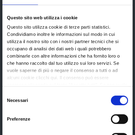
Provincia di Reggio Emilia
Questo sito web utilizza i cookie
Questo sito utilizza cookie di terze parti statistici.
Condividiamo inoltre le informazioni sul modo in cui
utilizza il nostro sito con i nostri partner tecnici che si
occupano di analisi dei dati web i quali potrebbero
La Provincia
combinarle con altre informazioni che ha fornito loro o
che hanno raccolto dal tuo utilizzo sui loro servizi. Se
vuole saperne di più o negare il consenso a tutti o ad
Organi di governo
alcuni cookie clicchi qui. Il consenso può essere
Statuto e Regolamenti
espresso cliccando sul tasto "Accetta tutti". Se non vuole
i cookie di terze parti statistici può negare il consenso sul
Selezione
Amministrazione Trasparente
tasto "Rifiuta".
Necessari
del
Uffici e orari
consenso
Storia della Provincia
Preferenze
Edifici e Parchi